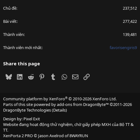
Chủ đề
237,512
Bài viết
277,422
Thành viên
139,481
Thành viên mới nhất
favorisengiris9
Share this page
Bluesky
LinkedIn
Reddit
Pinterest
Tumblr
WhatsApp
Email
Link
®
Community platform by XenForo
© 2010-2026 XenForo Ltd.
Parts of this site powered by
add-ons from DragonByte™
©2011-2026
DragonByte Technologies
(
Details
)
Design by:
Pixel Exit
Website đang hoạt động thử nghiệm, chờ giấy phép MXH của Bộ TT &
TT.
XenPorta 2 PRO
© Jason Axelrod of
8WAYRUN