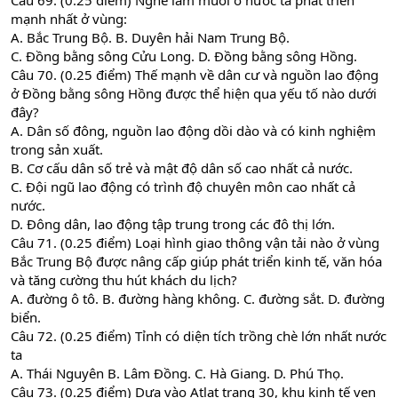
Câu 69. (0.25 điểm) Nghề làm muối ở nước ta phát triển
mạnh nhất ở vùng:
A. Bắc Trung Bộ. B. Duyên hải Nam Trung Bộ.
C. Đồng bằng sông Cửu Long. D. Đồng bằng sông Hồng.
Câu 70. (0.25 điểm) Thế mạnh về dân cư và nguồn lao động
ở Đồng bằng sông Hồng được thể hiện qua yếu tố nào dưới
đây?
A. Dân số đông, nguồn lao động dồi dào và có kinh nghiệm
trong sản xuất.
B. Cơ cấu dân số trẻ và mật độ dân số cao nhất cả nước.
C. Đội ngũ lao động có trình độ chuyên môn cao nhất cả
nước.
D. Đông dân, lao động tập trung trong các đô thị lớn.
Câu 71. (0.25 điểm) Loại hình giao thông vận tải nào ở vùng
Bắc Trung Bộ được nâng cấp giúp phát triển kinh tế, văn hóa
và tăng cường thu hút khách du lịch?
A. đường ô tô. B. đường hàng không. C. đường sắt. D. đường
biển.
Câu 72. (0.25 điểm) Tỉnh có diện tích trồng chè lớn nhất nước
ta
A. Thái Nguyên B. Lâm Đồng. C. Hà Giang. D. Phú Thọ.
Câu 73. (0.25 điểm) Dựa vào Atlat trang 30, khu kinh tế ven