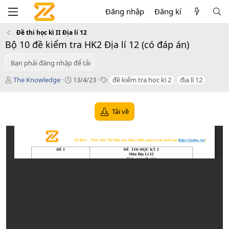
Đăng nhập
Đăng kí
Đề thi học kì II Địa lí 12
Bộ 10 đề kiểm tra HK2 Địa lí 12 (có đáp án)
Bạn phải đăng nhập để tải
T
C
T
The Knowledge
13/4/23
đề kiểm tra học kì 2
địa lí 12
á
r
a
c
e
g
g
a
s
Tải về
i
t
ả
i
o
n
d
a
t
e