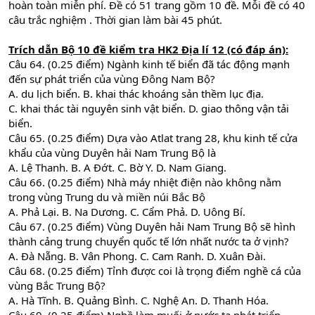
hoàn toàn miễn phí. Đề có 51 trang gồm 10 đề. Mỗi đề có 40
câu trắc nghiệm . Thời gian làm bài 45 phút.
Trích dẫn Bộ 10 đề kiểm tra HK2 Địa lí 12 (có đáp án):
Câu 64. (0.25 điểm) Ngành kinh tế biển đã tác động mạnh
đến sự phát triển của vùng Đông Nam Bộ?
A. du lịch biển. B. khai thác khoáng sản thềm lục địa.
C. khai thác tài nguyên sinh vật biển. D. giao thông vận tải
biển.
Câu 65. (0.25 điểm) Dựa vào Atlat trang 28, khu kinh tế cửa
khẩu của vùng Duyên hải Nam Trung Bộ là
A. Lệ Thanh. B. A Đớt. C. Bờ Y. D. Nam Giang.
Câu 66. (0.25 điểm) Nhà máy nhiệt điện nào không nằm
trong vùng Trung du và miền núi Bắc Bộ
A. Phả Lại. B. Na Dương. C. Cẩm Phả. D. Uông Bí.
Câu 67. (0.25 điểm) Vùng Duyên hải Nam Trung Bộ sẽ hình
thành cảng trung chuyển quốc tế lớn nhất nước ta ở vịnh?
A. Đà Nẵng. B. Vân Phong. C. Cam Ranh. D. Xuân Đài.
Câu 68. (0.25 điểm) Tỉnh được coi là trọng điểm nghề cá của
vùng Bắc Trung Bộ?
A. Hà Tĩnh. B. Quảng Bình. C. Nghệ An. D. Thanh Hóa.