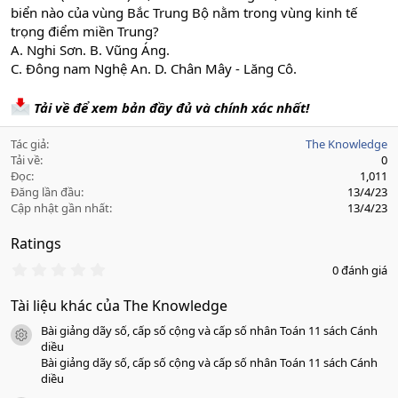
biển nào của vùng Bắc Trung Bộ nằm trong vùng kinh tế
trọng điểm miền Trung?
A. Nghi Sơn. B. Vũng Áng.
C. Đông nam Nghệ An. D. Chân Mây - Lăng Cô.
Tải về để xem bản đầy đủ và chính xác nhất!
Tác giả
The Knowledge
Tải về
0
Đọc
1,011
Đăng lần đầu
13/4/23
Cập nhật gần nhất
13/4/23
Ratings
0
0 đánh giá
.
0
Tài liệu khác của The Knowledge
0
s
Bài giảng dãy số, cấp số cộng và cấp số nhân Toán 11 sách Cánh
a
icon tài liệu
o
diều
Bài giảng dãy số, cấp số cộng và cấp số nhân Toán 11 sách Cánh
diều