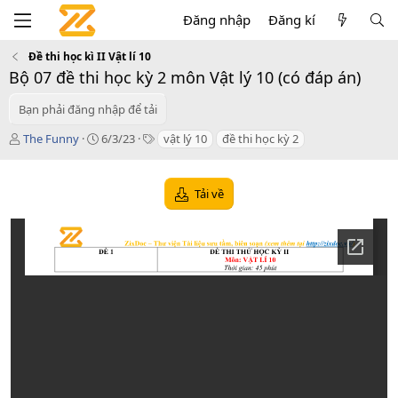
Đăng nhập
Đăng kí
Đề thi học kì II Vật lí 10
Bộ 07 đề thi học kỳ 2 môn Vật lý 10 (có đáp án)
Bạn phải đăng nhập để tải
T
C
T
The Funny
6/3/23
vật lý 10
đề thi học kỳ 2
á
r
a
c
e
g
g
a
s
Tải về
i
t
ả
i
o
n
d
a
t
e