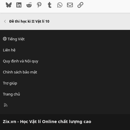
Bluesky
LinkedIn
Reddit
Pinterest
Tumblr
WhatsApp
Email
Link
Đề thi học kì II Vật lí 10
Tiếng Việt
Liên hệ
Quy định và Nội quy
Chính sách bảo mật
Trợ giúp
Trang chủ
R
S
S
Zix.vn - Học Vật lí Online chất lượng cao