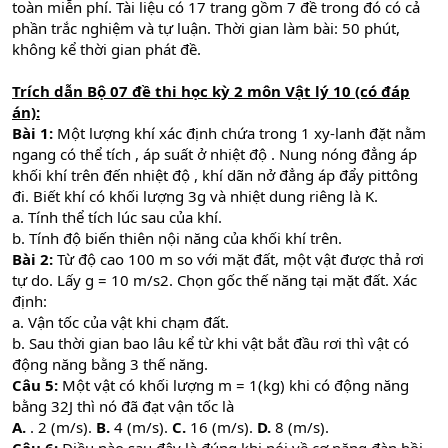
toàn miễn phí. Tài liệu có 17 trang gồm 7 đề trong đó có cả
phần trắc nghiệm và tự luận. Thời gian làm bài: 50 phút,
không kể thời gian phát đề.
Trích dẫn Bộ 07 đề thi học kỳ 2 môn Vật lý 10 (có đáp
án):
Bài 1:
Một lượng khí xác định chứa trong 1 xy-lanh đặt nằm
ngang có thể tích , áp suất ở nhiệt độ . Nung nóng đẳng áp
khối khí trên đến nhiệt độ , khí dãn nở đẳng áp đẩy pittông
đi. Biết khí có khối lượng 3g và nhiệt dung riêng là K.
a. Tính thể tích lúc sau của khí.
b. Tính độ biến thiên nội năng của khối khí trên.
Bài 2:
Từ độ cao 100 m so với mặt đất, một vật được thả rơi
tự do. Lấy g = 10 m/s2. Chọn gốc thế năng tại mặt đất. Xác
định:
a. Vận tốc của vật khi chạm đất.
b. Sau thời gian bao lâu kể từ khi vật bắt đầu rơi thì vật có
động năng bằng 3 thế năng.
Câu 5:
Một vật có khối lượng m = 1(kg) khi có động năng
bằng 32J thì nó đã đạt vận tốc là
A.
. 2 (m/s).
B.
4 (m/s).
C.
16 (m/s).
D.
8 (m/s).