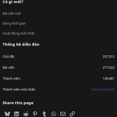
Có gì mới?
Bài viết mới
Dòng thời gian
Hoạt động mới nhất
Thống kê diễn đàn
Chủ đề
237,512
Bài viết
277,422
Thành viên
139,481
Thành viên mới nhất
favorisengiris9
Share this page
Bluesky
LinkedIn
Reddit
Pinterest
Tumblr
WhatsApp
Email
Link