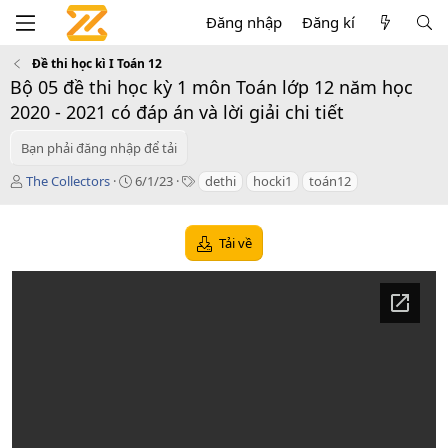
Đăng nhập
Đăng kí
Đề thi học kì I Toán 12
Bộ 05 đề thi học kỳ 1 môn Toán lớp 12 năm học
2020 - 2021 có đáp án và lời giải chi tiết
Bạn phải đăng nhập để tải
T
C
T
The Collectors
6/1/23
dethi
hocki1
toán12
á
r
a
c
e
g
g
a
s
Tải về
i
t
ả
i
o
n
d
a
t
e