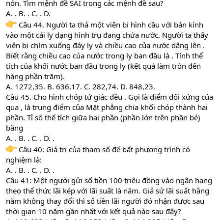
nón. Tìm mệnh đề SAI trong các mệnh đề sau?
A. . B. . C. . D.
Câu 44. Người ta thả một viên bi hình cầu với bán kính
vào một cái ly dạng hình trụ đang chứa nước. Người ta thấy
viên bi chìm xuống đáy ly và chiều cao của nước dâng lên .
Biết rằng chiều cao của nước trong ly ban đầu là . Tính thể
tích của khối nước ban đầu trong ly (kết quả làm tròn đến
hàng phần trăm).
A. 1272,35. B. 636,17. C. 282,74. D. 848,23.
Câu 45. Cho hình chóp tứ giác đều . Gọi là điểm đối xứng của
qua , là trung điểm của Mặt phẳng chia khối chóp thành hai
phần. Tỉ số thể tích giữa hai phần (phần lớn trên phần bé)
bằng
A. . B. . C. . D. .
Câu 40: Giá trị của tham số để bất phương trình có
nghiệm là:
A. . B. . C. . D. .
Câu 41: Một người gửi số tiền 100 triệu đồng vào ngân hang
theo thể thức lãi kép với lãi suất là năm. Giả sử lãi suất hằng
năm không thay đổi thì số tiền lãi người đó nhận được sau
thời gian 10 năm gần nhất với kết quả nào sau đây?