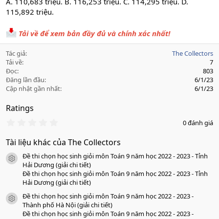
A. 110,683 triệu. B. 116,253 triệu. C. 114,295 triệu. D.
115,892 triệu.
Tải về để xem bản đầy đủ và chính xác nhất!
Tác giả
The Collectors
Tải về
7
Đọc
803
Đăng lần đầu
6/1/23
Cập nhật gần nhất
6/1/23
Ratings
0
0 đánh giá
.
0
Tài liệu khác của The Collectors
0
s
Đề thi chọn học sinh giỏi môn Toán 9 năm học 2022 - 2023 - Tỉnh
a
icon tài liệu
o
Hải Dương (giải chi tiết)
Đề thi chọn học sinh giỏi môn Toán 9 năm học 2022 - 2023 - Tỉnh
Hải Dương (giải chi tiết)
Đề thi chọn học sinh giỏi môn Toán 9 năm học 2022 - 2023 -
icon tài liệu
Thành phố Hà Nội (giải chi tiết)
Đề thi chọn học sinh giỏi môn Toán 9 năm học 2022 - 2023 -