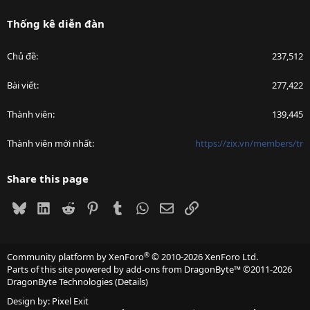
Thống kê diễn đàn
Chủ đề
237,512
Bài viết
277,422
Thành viên
139,445
Thành viên mới nhất
https://zix.vn/members/tr
Share this page
Bluesky
LinkedIn
Reddit
Pinterest
Tumblr
WhatsApp
Email
Link
®
Community platform by XenForo
© 2010-2026 XenForo Ltd.
Parts of this site powered by
add-ons from DragonByte™
©2011-2026
DragonByte Technologies
(
Details
)
Design by:
Pixel Exit