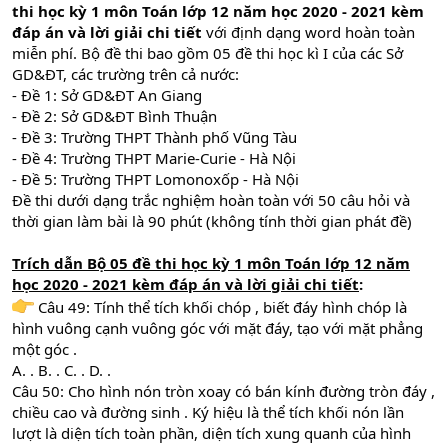
thi học kỳ 1 môn Toán lớp 12 năm học 2020 - 2021 kèm
đáp án và lời giải chi tiết
với định dạng word hoàn toàn
miễn phí. Bộ đề thi bao gồm 05 đề thi học kì I của các Sở
GD&ĐT, các trường trên cả nước:
- Đề 1: Sở GD&ĐT An Giang
- Đề 2: Sở GD&ĐT Bình Thuận
- Đề 3: Trường THPT Thành phố Vũng Tàu
- Đề 4: Trường THPT Marie-Curie - Hà Nội
- Đề 5: Trường THPT Lomonoxốp - Hà Nội
Đề thi dưới dạng trắc nghiệm hoàn toàn với 50 câu hỏi và
thời gian làm bài là 90 phút (không tính thời gian phát đề)
Trích dẫn Bộ 05 đề thi học kỳ 1 môn Toán lớp 12 năm
học 2020 - 2021 kèm đáp án và lời giải chi tiết
:
Câu 49: Tính thể tích khối chóp , biết đáy hình chóp là
hình vuông cạnh vuông góc với mặt đáy, tạo với mặt phẳng
một góc .
A. . B. . C. . D. .
Câu 50: Cho hình nón tròn xoay có bán kính đường tròn đáy ,
chiều cao và đường sinh . Ký hiệu là thể tích khối nón lần
lượt là diện tích toàn phần, diện tích xung quanh của hình