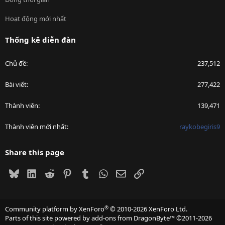
Hoạt động mới nhất
Thống kê diễn đàn
Chủ đề
237,512
Bài viết
277,422
Thành viên
139,471
Thành viên mới nhất
raykobegiris9
Share this page
Bluesky
LinkedIn
Reddit
Pinterest
Tumblr
WhatsApp
Email
Link
®
Community platform by XenForo
© 2010-2026 XenForo Ltd.
Parts of this site powered by
add-ons from DragonByte™
©2011-2026