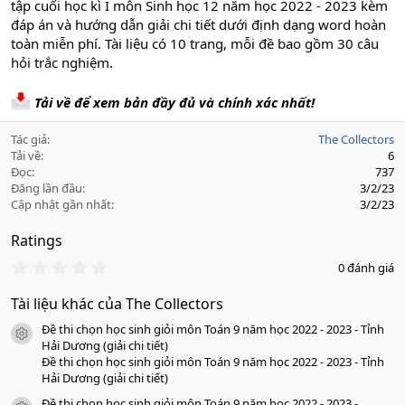
tập cuối học kì I môn Sinh học 12 năm học 2022 - 2023 kèm
đáp án và hướng dẫn giải chi tiết dưới định dạng word hoàn
toàn miễn phí. Tài liệu có 10 trang, mỗi đề bao gồm 30 câu
hỏi trắc nghiệm.
Tải về để xem bản đầy đủ và chính xác nhất!
Tác giả
The Collectors
Tải về
6
Đọc
737
Đăng lần đầu
3/2/23
Cập nhật gần nhất
3/2/23
Ratings
0
0 đánh giá
.
0
Tài liệu khác của The Collectors
0
s
Đề thi chọn học sinh giỏi môn Toán 9 năm học 2022 - 2023 - Tỉnh
a
icon tài liệu
o
Hải Dương (giải chi tiết)
Đề thi chọn học sinh giỏi môn Toán 9 năm học 2022 - 2023 - Tỉnh
Hải Dương (giải chi tiết)
Đề thi chọn học sinh giỏi môn Toán 9 năm học 2022 - 2023 -