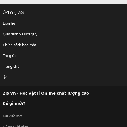
Tiếng Việt
Liên hệ
Quy định và Nội quy
Chính sách bảo mật
Trợ giúp
Trang chủ
R
S
S
Zix.vn - Học Vật lí Online chất lượng cao
Có gì mới?
Bài viết mới
Dòng thời gian