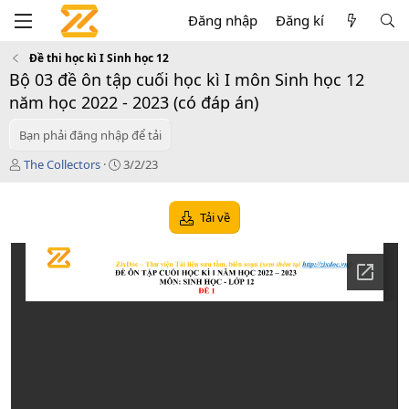
Đăng nhập
Đăng kí
Đề thi học kì I Sinh học 12
Bộ 03 đề ôn tập cuối học kì I môn Sinh học 12
năm học 2022 - 2023 (có đáp án)
Bạn phải đăng nhập để tải
T
C
The Collectors
3/2/23
á
r
c
e
g
a
Tải về
i
t
ả
i
o
n
d
a
t
e