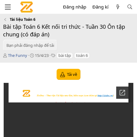
Đăng nhập
Đăng kí
Tài liệu Toán 6
Bài tập Toán 6 Kết nối tri thức - Tuần 30 Ôn tập
chung (có đáp án)
Bạn phải đăng nhập để tải
T
C
T
The Funny
15/4/23
bài tập
toán 6
á
r
a
c
e
g
g
a
s
Tải về
i
t
ả
i
o
n
d
a
t
e