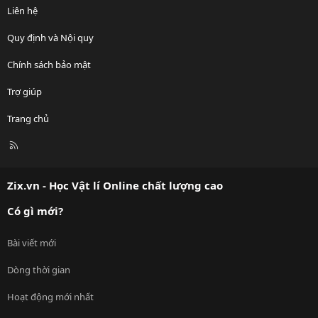
Liên hệ
Quy định và Nội quy
Chính sách bảo mật
Trợ giúp
Trang chủ
R
S
S
Zix.vn - Học Vật lí Online chất lượng cao
Có gì mới?
Bài viết mới
Dòng thời gian
Hoạt động mới nhất