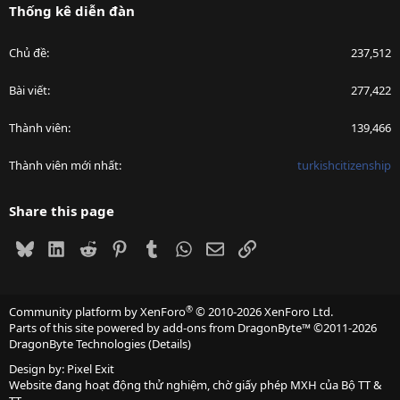
Thống kê diễn đàn
Chủ đề
237,512
Bài viết
277,422
Thành viên
139,466
Thành viên mới nhất
turkishcitizenship
Share this page
Bluesky
LinkedIn
Reddit
Pinterest
Tumblr
WhatsApp
Email
Link
®
Community platform by XenForo
© 2010-2026 XenForo Ltd.
Parts of this site powered by
add-ons from DragonByte™
©2011-2026
DragonByte Technologies
(
Details
)
Design by:
Pixel Exit
Website đang hoạt động thử nghiệm, chờ giấy phép MXH của Bộ TT &