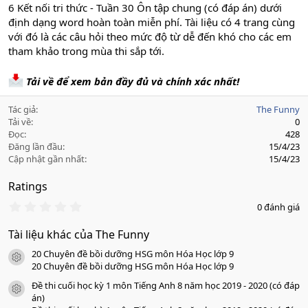
6 Kết nối tri thức - Tuần 30 Ôn tập chung (có đáp án) dưới
định dạng word hoàn toàn miễn phí. Tài liệu có 4 trang cùng
với đó là các câu hỏi theo mức độ từ dễ đến khó cho các em
tham khảo trong mùa thi sắp tới.
Tải về để xem bản đầy đủ và chính xác nhất!
Tác giả
The Funny
Tải về
0
Đọc
428
Đăng lần đầu
15/4/23
Cập nhật gần nhất
15/4/23
Ratings
0
0 đánh giá
.
0
Tài liệu khác của The Funny
0
s
20 Chuyên đề bồi dưỡng HSG môn Hóa Học lớp 9
a
icon tài liệu
o
20 Chuyên đề bồi dưỡng HSG môn Hóa Học lớp 9
Đề thi cuối học kỳ 1 môn Tiếng Anh 8 năm học 2019 - 2020 (có đáp
icon tài liệu
án)