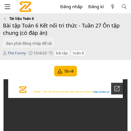
Đăng nhập
Đăng kí
Tài liệu Toán 6
Bài tập Toán 6 Kết nối tri thức - Tuần 27 Ôn tập
chung (có đáp án)
Bạn phải đăng nhập để tải
T
C
T
The Funny
15/4/23
bài tập
toán 6
á
r
a
c
e
g
g
a
s
Tải về
i
t
ả
i
o
n
d
a
t
e