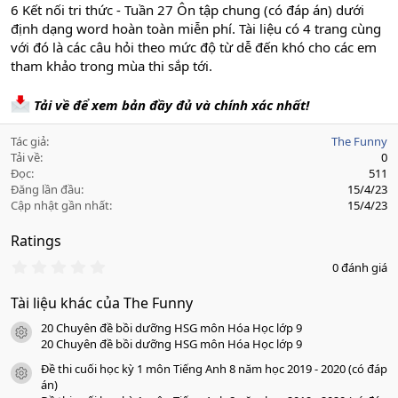
6 Kết nối tri thức - Tuần 27 Ôn tập chung (có đáp án) dưới
định dạng word hoàn toàn miễn phí. Tài liệu có 4 trang cùng
với đó là các câu hỏi theo mức độ từ dễ đến khó cho các em
tham khảo trong mùa thi sắp tới.
Tải về để xem bản đầy đủ và chính xác nhất!
Tác giả
The Funny
Tải về
0
Đọc
511
Đăng lần đầu
15/4/23
Cập nhật gần nhất
15/4/23
Ratings
0
0 đánh giá
.
0
Tài liệu khác của The Funny
0
s
20 Chuyên đề bồi dưỡng HSG môn Hóa Học lớp 9
a
icon tài liệu
o
20 Chuyên đề bồi dưỡng HSG môn Hóa Học lớp 9
Đề thi cuối học kỳ 1 môn Tiếng Anh 8 năm học 2019 - 2020 (có đáp
icon tài liệu
án)