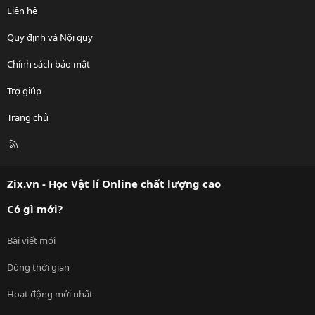
Liên hệ
Quy định và Nội quy
Chính sách bảo mật
Trợ giúp
Trang chủ
R
S
S
Zix.vn - Học Vật lí Online chất lượng cao
Có gì mới?
Bài viết mới
Dòng thời gian
Hoạt động mới nhất