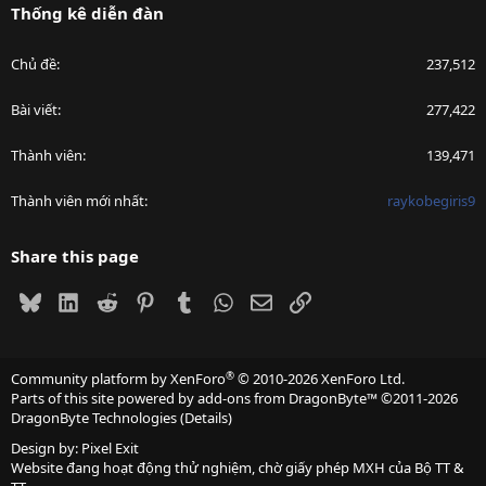
Thống kê diễn đàn
Chủ đề
237,512
Bài viết
277,422
Thành viên
139,471
Thành viên mới nhất
raykobegiris9
Share this page
Bluesky
LinkedIn
Reddit
Pinterest
Tumblr
WhatsApp
Email
Link
®
Community platform by XenForo
© 2010-2026 XenForo Ltd.
Parts of this site powered by
add-ons from DragonByte™
©2011-2026
DragonByte Technologies
(
Details
)
Design by:
Pixel Exit
Website đang hoạt động thử nghiệm, chờ giấy phép MXH của Bộ TT &