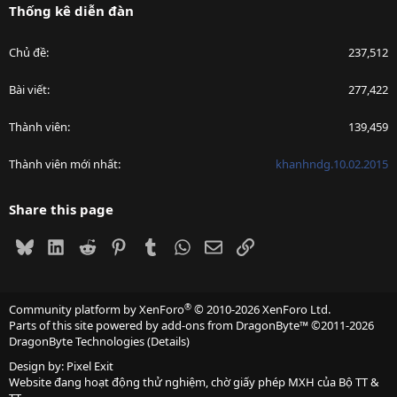
Thống kê diễn đàn
Chủ đề
237,512
Bài viết
277,422
Thành viên
139,459
Thành viên mới nhất
khanhndg.10.02.2015
Share this page
Bluesky
LinkedIn
Reddit
Pinterest
Tumblr
WhatsApp
Email
Link
®
Community platform by XenForo
© 2010-2026 XenForo Ltd.
Parts of this site powered by
add-ons from DragonByte™
©2011-2026
DragonByte Technologies
(
Details
)
Design by:
Pixel Exit
Website đang hoạt động thử nghiệm, chờ giấy phép MXH của Bộ TT &