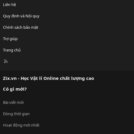
Liên hệ
Quy định và Nội quy
Chính sách bảo mật
Trợ giúp
Trang chủ
R
S
S
Zix.vn - Học Vật lí Online chất lượng cao
Có gì mới?
Bài viết mới
Dòng thời gian
Hoạt động mới nhất