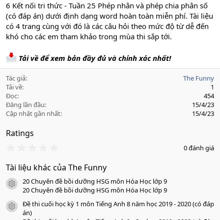
6 Kết nối tri thức - Tuần 25 Phép nhân và phép chia phân số
(có đáp án) dưới định dạng word hoàn toàn miễn phí. Tài liệu
có 4 trang cùng với đó là các câu hỏi theo mức độ từ dễ đến
khó cho các em tham khảo trong mùa thi sắp tới.
Tải về để xem bản đầy đủ và chính xác nhất!
Tác giả
The Funny
Tải về
1
Đọc
454
Đăng lần đầu
15/4/23
Cập nhật gần nhất
15/4/23
Ratings
0
0 đánh giá
.
0
Tài liệu khác của The Funny
0
s
20 Chuyên đề bồi dưỡng HSG môn Hóa Học lớp 9
a
icon tài liệu
o
20 Chuyên đề bồi dưỡng HSG môn Hóa Học lớp 9
Đề thi cuối học kỳ 1 môn Tiếng Anh 8 năm học 2019 - 2020 (có đáp
icon tài liệu
án)