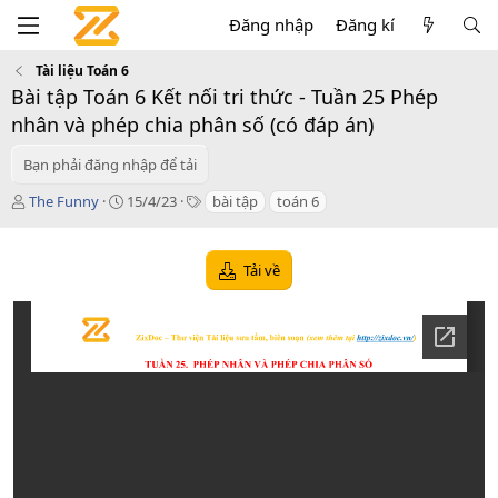
Đăng nhập
Đăng kí
Tài liệu Toán 6
Bài tập Toán 6 Kết nối tri thức - Tuần 25 Phép
nhân và phép chia phân số (có đáp án)
Bạn phải đăng nhập để tải
T
C
T
The Funny
15/4/23
bài tập
toán 6
á
r
a
c
e
g
g
a
s
Tải về
i
t
ả
i
o
n
d
a
t
e