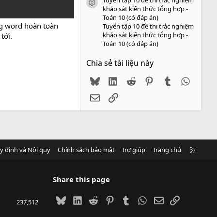
icon tài liệu
khảo sát kiến thức tổng hợp -
Toán 10 (có đáp án)
ạng word hoàn toàn
Tuyển tập 10 đề thi trắc nghiệm
khảo sát kiến thức tổng hợp -
tới.
Toán 10 (có đáp án)
Chia sẻ tài liệu này
Bluesky
LinkedIn
Reddit
Pinterest
Tumblr
WhatsA
Email
Link
R
y định và Nội quy
Chính sách bảo mật
Trợ giúp
Trang chủ
S
S
Share this page
Bluesky
LinkedIn
Reddit
Pinterest
Tumblr
WhatsApp
Email
Link
237,512