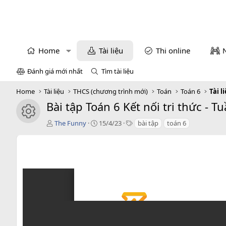
Home
Tài liệu
Thi online
Đánh giá mới nhất
Tìm tài liệu
Home
Tài liệu
THCS (chương trình mới)
Toán
Toán 6
Tài l
Bài tập Toán 6 Kết nối tri thức - 
icon tài liệu
T
C
T
The Funny
15/4/23
bài tập
toán 6
á
r
a
c
e
g
g
a
s
i
t
ả
i
o
n
d
a
t
e