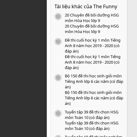
0
Tài liệu khác của The Funny
0
s
20 Chuyên đề bồi dưỡng HSG
a
icon tài liệu
o
môn Hóa Học lớp 9
20 Chuyên đề bồi dưỡng HSG
môn Hóa Học lớp 9
Đề thi cuối học kỳ 1 môn Tiếng
icon tài liệu
Anh 8 năm học 2019 - 2020 (có
đáp án)
Đề thi cuối học kỳ 1 môn Tiếng
Anh 8 năm học 2019 - 2020 (có
đáp án)
Bộ 150 đề thi học sinh giỏi môn
icon tài liệu
Tiếng Anh lớp 6 các năm (có đáp
án)
Bộ 150 đề thi học sinh giỏi môn
Tiếng Anh lớp 6 các năm (có đáp
án)
Tuyển tập 39 đề thi chọn HSG
icon tài liệu
môn Toán 10 (có đáp án)
Tuyển tập 39 đề thi chọn HSG
môn Toán 10 (có đáp án)
Tuyển tập 10 đề thi trắc nghiệm