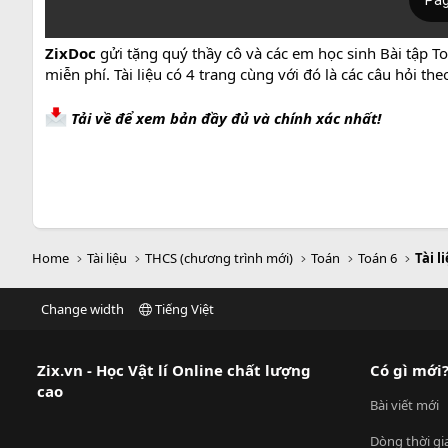
ZixDoc
gửi tặng quý thầy cô và các em học sinh Bài tập To
miễn phí. Tài liệu có 4 trang cùng với đó là các câu hỏi 
Tải về để xem bản đầy đủ và chính xác nhất!
Home
Tài liệu
THCS (chương trình mới)
Toán
Toán 6
Tài l
Change width
Tiếng Việt
Zix.vn - Học Vật lí Online chất lượng
Có gì mới
cao
Bài viết mới
Dòng thời gi