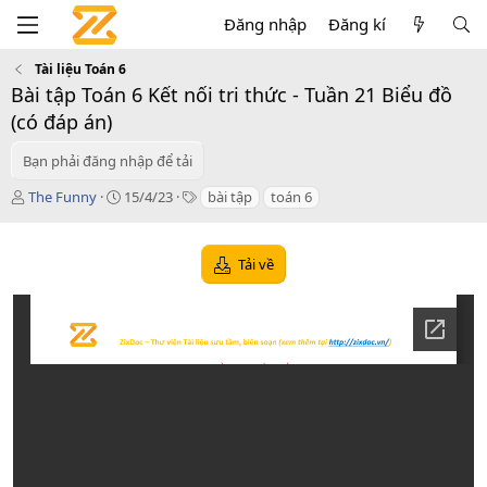
Đăng nhập
Đăng kí
Tài liệu Toán 6
Bài tập Toán 6 Kết nối tri thức - Tuần 21 Biểu đồ
(có đáp án)
Bạn phải đăng nhập để tải
T
C
T
The Funny
15/4/23
bài tập
toán 6
á
r
a
c
e
g
g
a
s
Tải về
i
t
ả
i
o
n
d
a
t
e