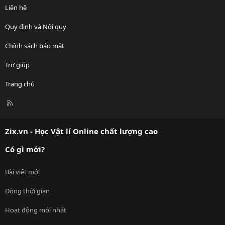
Liên hệ
Quy định và Nội quy
Chính sách bảo mật
Trợ giúp
Trang chủ
R
S
S
Zix.vn - Học Vật lí Online chất lượng cao
Có gì mới?
Bài viết mới
Dòng thời gian
Hoạt động mới nhất