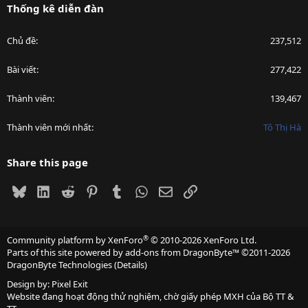
Thống kê diễn đàn
Chủ đề
237,512
Bài viết
277,422
Thành viên
139,467
Thành viên mới nhất
Tô Thị Hà
Share this page
Bluesky
LinkedIn
Reddit
Pinterest
Tumblr
WhatsApp
Email
Link
®
Community platform by XenForo
© 2010-2026 XenForo Ltd.
Parts of this site powered by
add-ons from DragonByte™
©2011-2026
DragonByte Technologies
(
Details
)
Design by:
Pixel Exit
Website đang hoạt động thử nghiệm, chờ giấy phép MXH của Bộ TT &