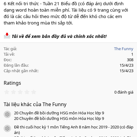
6 Kết nối tri thức - Tuần 21 Biểu đồ (có đáp án) dưới định
dạng word hoàn toàn miễn phí. Tài liệu có 9 trang cùng với
đó là các câu hỏi theo mức độ từ dễ đến khó cho các em
tham khảo trong mùa thi sắp tới.
Tải về để xem bản đầy đủ và chính xác nhất!
Tác giả
The Funny
Tải về
1
Đọc
308
Đăng lần đầu
15/4/23
Cập nhật gần nhất
15/4/23
Ratings
0
0 đánh giá
.
0
Tài liệu khác của The Funny
0
s
20 Chuyên đề bồi dưỡng HSG môn Hóa Học lớp 9
a
icon tài liệu
o
20 Chuyên đề bồi dưỡng HSG môn Hóa Học lớp 9
Đề thi cuối học kỳ 1 môn Tiếng Anh 8 năm học 2019 - 2020 (có đáp
icon tài liệu
án)