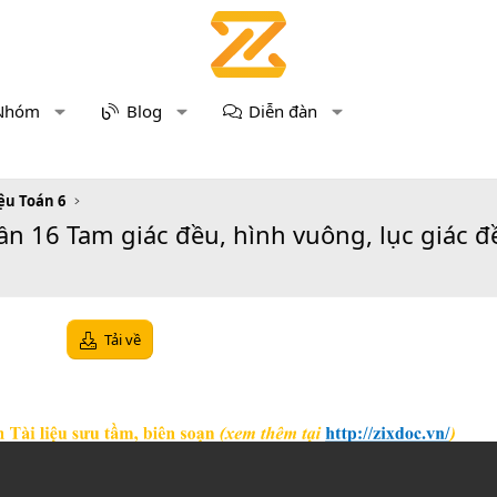
Nhóm
Blog
Diễn đàn
iệu Toán 6
Tuần 16 Tam giác đều, hình vuông, lục giác đ
Tải về