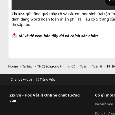
ZixDoc
gửi tặng quý thầy cô và các em học sinh Bài tập Toá
định dạng word hoàn toàn miễn phí. Tài liệu có 5 trang c
thi sắp tới.
Tải về để xem bản đầy đủ và chính xác nhất!
Home
Tài liệu
THCS (chương trình mới)
Toán
Toán 6
Tài l
Change width
Tiếng Việt
Zix.vn - Học Vật lí Online chất lượng
Có gì mới
cao
Bài viết mới
Dòng thời gi