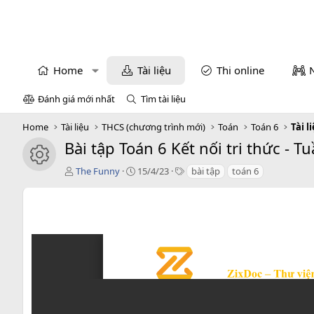
Home
Tài liệu
Thi online
Đánh giá mới nhất
Tìm tài liệu
Home
Tài liệu
THCS (chương trình mới)
Toán
Toán 6
Tài l
Bài tập Toán 6 Kết nối tri thức - 
icon tài liệu
T
C
T
The Funny
15/4/23
bài tập
toán 6
á
r
a
c
e
g
g
a
s
i
t
ả
i
o
n
d
a
t
e