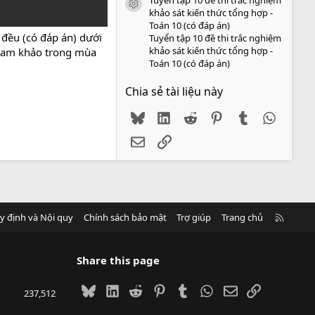
icon tài liệu
khảo sát kiến thức tổng hợp -
Toán 10 (có đáp án)
c đều (có đáp án) dưới
Tuyển tập 10 đề thi trắc nghiệm
khảo sát kiến thức tổng hợp -
 tham khảo trong mùa
Toán 10 (có đáp án)
Chia sẻ tài liệu này
Bluesky
LinkedIn
Reddit
Pinterest
Tumblr
WhatsA
Email
Link
R
y định và Nội quy
Chính sách bảo mật
Trợ giúp
Trang chủ
S
S
Share this page
Bluesky
LinkedIn
Reddit
Pinterest
Tumblr
WhatsApp
Email
Link
237,512