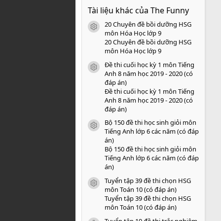
0
Tài liệu khác của The Funny
0
s
20 Chuyên đề bồi dưỡng HSG
a
icon tài liệu
o
môn Hóa Học lớp 9
20 Chuyên đề bồi dưỡng HSG
môn Hóa Học lớp 9
Đề thi cuối học kỳ 1 môn Tiếng
icon tài liệu
Anh 8 năm học 2019 - 2020 (có
đáp án)
Đề thi cuối học kỳ 1 môn Tiếng
Anh 8 năm học 2019 - 2020 (có
đáp án)
Bộ 150 đề thi học sinh giỏi môn
icon tài liệu
Tiếng Anh lớp 6 các năm (có đáp
án)
Bộ 150 đề thi học sinh giỏi môn
Tiếng Anh lớp 6 các năm (có đáp
án)
Tuyển tập 39 đề thi chọn HSG
icon tài liệu
môn Toán 10 (có đáp án)
Tuyển tập 39 đề thi chọn HSG
môn Toán 10 (có đáp án)
Tuyển tập 10 đề thi trắc nghiệm