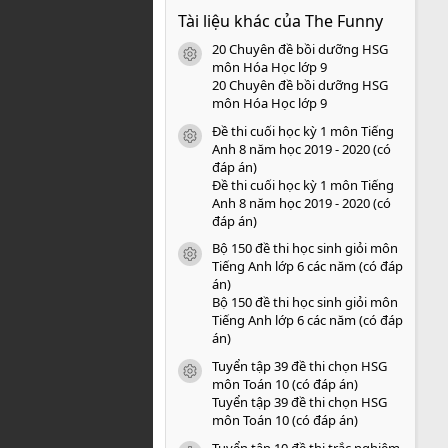
0
Tài liệu khác của The Funny
0
s
20 Chuyên đề bồi dưỡng HSG
a
icon tài liệu
o
môn Hóa Học lớp 9
20 Chuyên đề bồi dưỡng HSG
môn Hóa Học lớp 9
Đề thi cuối học kỳ 1 môn Tiếng
icon tài liệu
Anh 8 năm học 2019 - 2020 (có
đáp án)
Đề thi cuối học kỳ 1 môn Tiếng
Anh 8 năm học 2019 - 2020 (có
đáp án)
Bộ 150 đề thi học sinh giỏi môn
icon tài liệu
Tiếng Anh lớp 6 các năm (có đáp
án)
Bộ 150 đề thi học sinh giỏi môn
Tiếng Anh lớp 6 các năm (có đáp
án)
Tuyển tập 39 đề thi chọn HSG
icon tài liệu
môn Toán 10 (có đáp án)
Tuyển tập 39 đề thi chọn HSG
môn Toán 10 (có đáp án)
Tuyển tập 10 đề thi trắc nghiệm