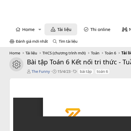
Home
Tài liệu
Thi online
Đánh giá mới nhất
Tìm tài liệu
Home
Tài liệu
THCS (chương trình mới)
Toán
Toán 6
Tài l
Bài tập Toán 6 Kết nối tri thức -
icon tài liệu
T
C
T
The Funny
15/4/23
bài tập
toán 6
á
r
a
c
e
g
g
a
s
i
t
ả
i
o
n
d
a
t
e