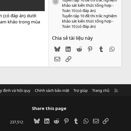
icon tài liệu
khảo sát kiến thức tổng hợp -
Toán 10 (có đáp án)
n (có đáp án) dưới
Tuyển tập 10 đề thi trắc nghiệm
khảo sát kiến thức tổng hợp -
 tham khảo trong mùa
Toán 10 (có đáp án)
Chia sẻ tài liệu này
Bluesky
LinkedIn
Reddit
Pinterest
Tumblr
WhatsA
Email
Link
R
y định và Nội quy
Chính sách bảo mật
Trợ giúp
Trang chủ
S
S
Share this page
Bluesky
LinkedIn
Reddit
Pinterest
Tumblr
WhatsApp
Email
Link
237,512