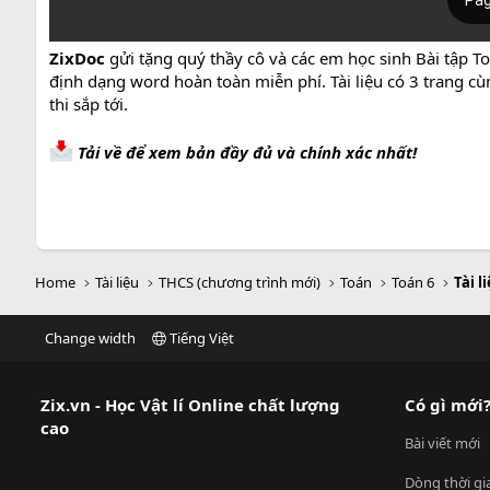
ZixDoc
gửi tặng quý thầy cô và các em học sinh Bài tập To
định dạng word hoàn toàn miễn phí. Tài liệu có 3 trang c
thi sắp tới.
Tải về để xem bản đầy đủ và chính xác nhất!
Home
Tài liệu
THCS (chương trình mới)
Toán
Toán 6
Tài l
Change width
Tiếng Việt
Zix.vn - Học Vật lí Online chất lượng
Có gì mới
cao
Bài viết mới
Dòng thời gi