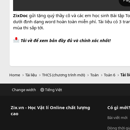
ZixDoc
gửi tặng quý thầy cô và các em học sinh Bài tập To
dưới định dạng word hoàn toàn miễn phí. Tài liệu có 3 tr
mùa thi sắp tới.
Tải về để xem bản đầy đủ và chính xác nhất!
Home
Tài liệu
THCS (chương trình mới)
Toán
Toán 6
Tài l
Change width
Tiếng Việt
Zix.vn - Học Vật lí Online chất lượng
Có gì mới
cao
Bài viết mới
Dòng thời gi