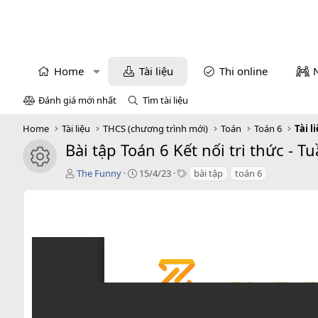
Home
Tài liệu
Thi online
Đánh giá mới nhất
Tìm tài liệu
Home
Tài liệu
THCS (chương trình mới)
Toán
Toán 6
Tài l
Bài tập Toán 6 Kết nối tri thức - 
icon tài liệu
T
C
T
The Funny
15/4/23
bài tập
toán 6
á
r
a
c
e
g
g
a
s
i
t
ả
i
o
n
d
a
t
e