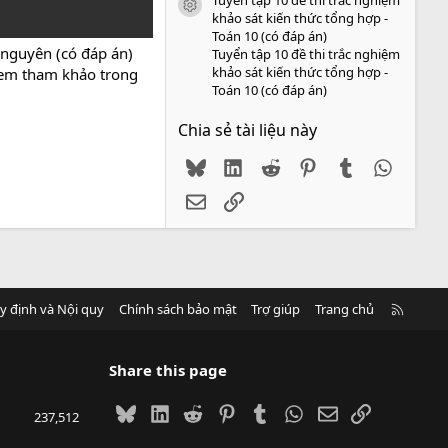
icon tài liệu
khảo sát kiến thức tổng hợp -
Toán 10 (có đáp án)
ố nguyên (có đáp án)
Tuyển tập 10 đề thi trắc nghiệm
khảo sát kiến thức tổng hợp -
c em tham khảo trong
Toán 10 (có đáp án)
Chia sẻ tài liệu này
Bluesky
LinkedIn
Reddit
Pinterest
Tumblr
WhatsA
Email
Link
R
y định và Nội quy
Chính sách bảo mật
Trợ giúp
Trang chủ
S
S
Share this page
Bluesky
LinkedIn
Reddit
Pinterest
Tumblr
WhatsApp
Email
Link
237,512