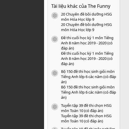
0
Tài liệu khác của The Funny
0
s
20 Chuyên đề bồi dưỡng HSG
a
icon tài liệu
o
môn Hóa Học lớp 9
20 Chuyên đề bồi dưỡng HSG
môn Hóa Học lớp 9
Đề thi cuối học kỳ 1 môn Tiếng
icon tài liệu
Anh 8 năm học 2019 - 2020 (có
đáp án)
Đề thi cuối học kỳ 1 môn Tiếng
Anh 8 năm học 2019 - 2020 (có
đáp án)
Bộ 150 đề thi học sinh giỏi môn
icon tài liệu
Tiếng Anh lớp 6 các năm (có đáp
án)
Bộ 150 đề thi học sinh giỏi môn
Tiếng Anh lớp 6 các năm (có đáp
án)
Tuyển tập 39 đề thi chọn HSG
icon tài liệu
môn Toán 10 (có đáp án)
Tuyển tập 39 đề thi chọn HSG
môn Toán 10 (có đáp án)
Tuyển tập 10 đề thi trắc nghiệm