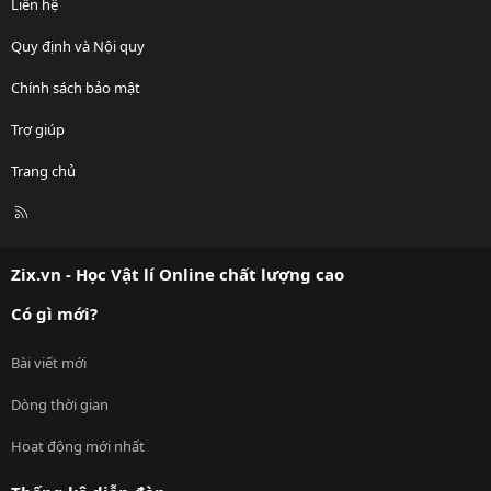
Liên hệ
Quy định và Nội quy
Chính sách bảo mật
Trợ giúp
Trang chủ
R
S
S
Zix.vn - Học Vật lí Online chất lượng cao
Có gì mới?
Bài viết mới
Dòng thời gian
Hoạt động mới nhất