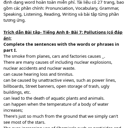
định dạng word hoàn toàn miễn phí. Tài liệu có 27 trang, bao
gồm các phần chính: Pronunciation, Vocabulary, Grammar,
Speaking, Listening, Reading, Writing và bài tập từng phần
tương ứng.
Trích dẫn Bài tập- Tiếng Anh 8- Bài 7: Pollutions (có đáp
án):
Complete the sentences with the words or phrases in
part I.
The smoke from planes, cars and factories causes _.
There are many causes of including nuclear explosions,
nuclear accidents and nuclear waste.
can cause hearing loss and tinnitus.
can be caused by unattractive views, such as power lines,
billboards, Street banners, open storage of trash, ugly
buildings, etc.
can lead to the death of aquatic plants and animals.
can happen when the temperature of a body of water
increases;
There's just so much from the ground that we simply can't
see most of the stars.