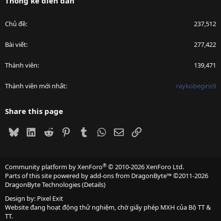
Thống kê diễn đàn
Chủ đề
237,512
Bài viết
277,422
Thành viên
139,471
Thành viên mới nhất
raykobegiris9
Share this page
Bluesky
LinkedIn
Reddit
Pinterest
Tumblr
WhatsApp
Email
Link
®
Community platform by XenForo
© 2010-2026 XenForo Ltd.
Parts of this site powered by
add-ons from DragonByte™
©2011-2026
DragonByte Technologies
(
Details
)
Design by:
Pixel Exit
Website đang hoạt động thử nghiệm, chờ giấy phép MXH của Bộ TT &
TT.