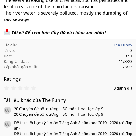
The ever-increasing use of Chemicals such as pesticides and
fertilizers is one of the main factors causing .
The river water is severely polluted, mostly the dumping of
raw sewage.
Tải về để xem bản đầy đủ và chính xác nhất!
Tác giả
The Funny
Tải về
3
Đọc
851
Đăng lần đầu
11/3/23
Cập nhật gần nhất
11/3/23
Ratings
0
0 đánh giá
.
0
Tài liệu khác của The Funny
0
s
20 Chuyên đề bồi dưỡng HSG môn Hóa Học lớp 9
a
icon tài liệu
o
20 Chuyên đề bồi dưỡng HSG môn Hóa Học lớp 9
Đề thi cuối học kỳ 1 môn Tiếng Anh 8 năm học 2019 - 2020 (có đáp
icon tài liệu
án)
Đề thi cuối học kỳ 1 môn Tiếng Anh 8 năm học 2019 - 2020 (có đáp