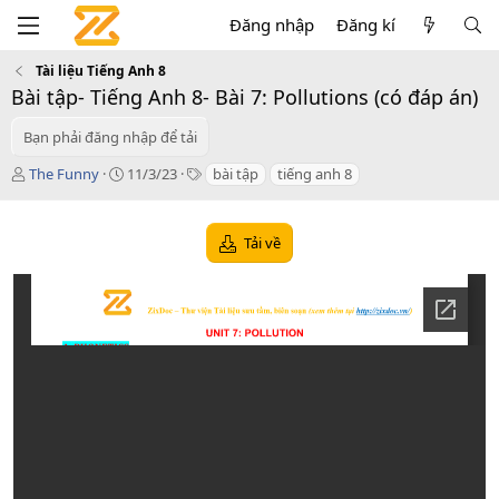
Đăng nhập
Đăng kí
Tài liệu Tiếng Anh 8
Bài tập- Tiếng Anh 8- Bài 7: Pollutions (có đáp án)
Bạn phải đăng nhập để tải
T
C
T
The Funny
11/3/23
bài tập
tiếng anh 8
á
r
a
c
e
g
g
a
s
Tải về
i
t
ả
i
o
n
d
a
t
e