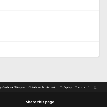
R
y định và Nội quy
Chính sách bảo mật
Trợ giúp
Trang chủ
S
S
Share this page