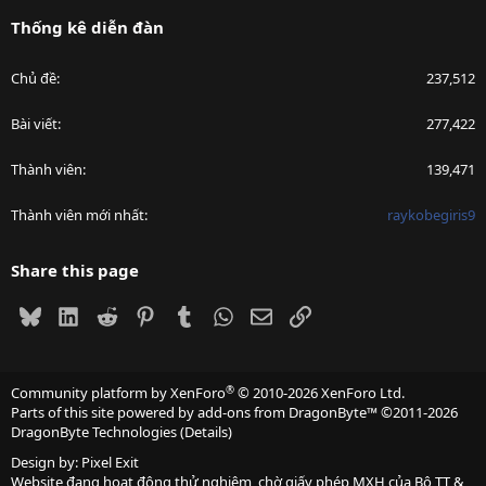
Thống kê diễn đàn
Chủ đề
237,512
Bài viết
277,422
Thành viên
139,471
Thành viên mới nhất
raykobegiris9
Share this page
Bluesky
LinkedIn
Reddit
Pinterest
Tumblr
WhatsApp
Email
Link
®
Community platform by XenForo
© 2010-2026 XenForo Ltd.
Parts of this site powered by
add-ons from DragonByte™
©2011-2026
DragonByte Technologies
(
Details
)
Design by:
Pixel Exit
Website đang hoạt động thử nghiệm, chờ giấy phép MXH của Bộ TT &