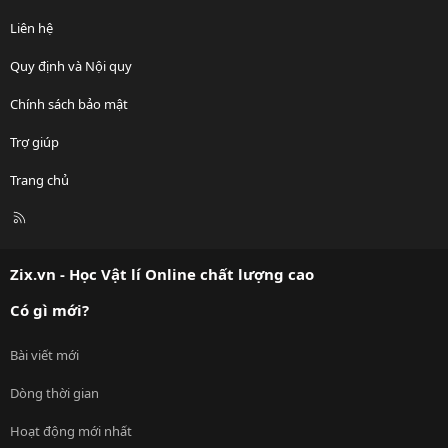
Liên hệ
Quy định và Nội quy
Chính sách bảo mật
Trợ giúp
Trang chủ
R
S
S
Zix.vn - Học Vật lí Online chất lượng cao
Có gì mới?
Bài viết mới
Dòng thời gian
Hoạt động mới nhất