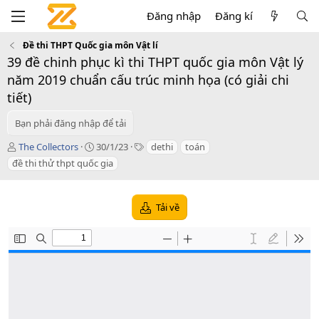
Đăng nhập
Đăng kí
Đề thi THPT Quốc gia môn Vật lí
39 đề chinh phục kì thi THPT quốc gia môn Vật lý
năm 2019 chuẩn cấu trúc minh họa (có giải chi
tiết)
Bạn phải đăng nhập để tải
T
C
T
The Collectors
30/1/23
dethi
toán
á
r
a
đề thi thử thpt quốc gia
c
e
g
g
a
s
i
t
Tải về
ả
i
o
n
d
a
t
e