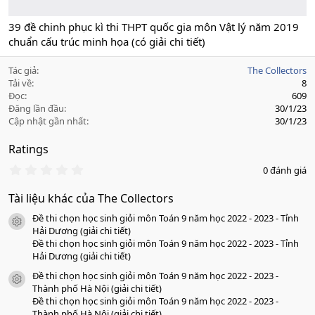
39 đề chinh phục kì thi THPT quốc gia môn Vật lý năm 2019
chuẩn cấu trúc minh họa (có giải chi tiết)
Tác giả
The Collectors
Tải về
8
Đọc
609
Đăng lần đầu
30/1/23
Cập nhật gần nhất
30/1/23
Ratings
0
0 đánh giá
.
0
Tài liệu khác của The Collectors
0
s
Đề thi chọn học sinh giỏi môn Toán 9 năm học 2022 - 2023 - Tỉnh
a
icon tài liệu
o
Hải Dương (giải chi tiết)
Đề thi chọn học sinh giỏi môn Toán 9 năm học 2022 - 2023 - Tỉnh
Hải Dương (giải chi tiết)
Đề thi chọn học sinh giỏi môn Toán 9 năm học 2022 - 2023 -
icon tài liệu
Thành phố Hà Nội (giải chi tiết)
Đề thi chọn học sinh giỏi môn Toán 9 năm học 2022 - 2023 -
Thành phố Hà Nội (giải chi tiết)