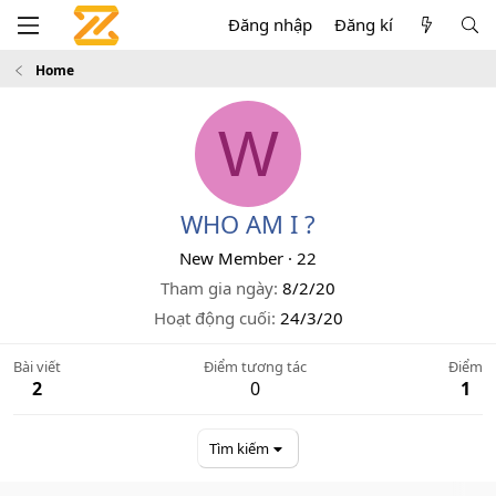
Đăng nhập
Đăng kí
Home
W
WHO AM I ?
New Member
·
22
Tham gia ngày
8/2/20
Hoạt động cuối
24/3/20
Bài viết
Điểm tương tác
Điểm
2
0
1
Tìm kiếm