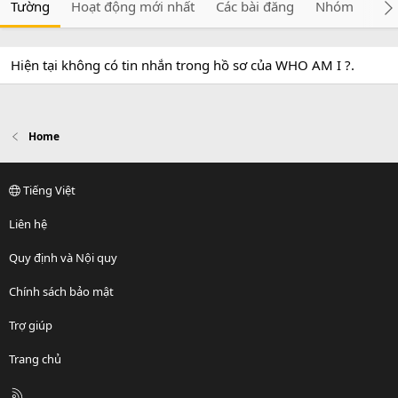
Tường
Hoạt động mới nhất
Các bài đăng
Nhóm
Giớ
Hiện tại không có tin nhắn trong hồ sơ của WHO AM I ?.
Home
Tiếng Việt
Liên hệ
Quy định và Nội quy
Chính sách bảo mật
Trợ giúp
Trang chủ
R