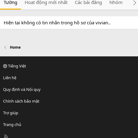
Tường
Hoạt động mới nhất
Các bài đăng
Nhóm
Giớ
Hiện tại không có tin nhắn trong hồ sơ của vivian..
Home
Tiếng Việt
Liên hệ
Quy định và Nội quy
Chính sách bảo mật
Trợ giúp
Trang chủ
R