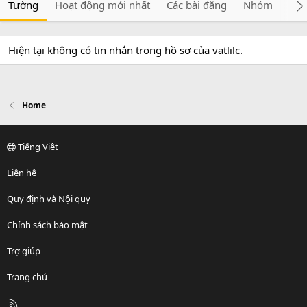
Tường
Hoạt động mới nhất
Các bài đăng
Nhóm
Giớ
Hiện tại không có tin nhắn trong hồ sơ của vatlilc.
Home
Tiếng Việt
Liên hệ
Quy định và Nội quy
Chính sách bảo mật
Trợ giúp
Trang chủ
R