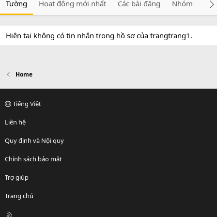
Tường
Hoạt động mới nhất
Các bài đăng
Nhóm
Giớ
Hiện tại không có tin nhắn trong hồ sơ của trangtrang1.
Home
Tiếng Việt
Liên hệ
Quy định và Nội quy
Chính sách bảo mật
Trợ giúp
Trang chủ
R