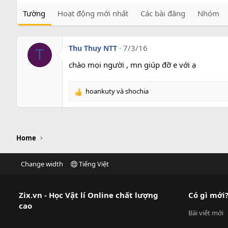
Tường
Hoạt động mới nhất
Các bài đăng
Nhóm
7/3/16
Thu Thuy NTT
T
chào mọi người , mn giúp đỡ e với ạ
hoankuty
và
shochia
R
e
a
c
t
Home
i
o
n
Change width
Tiếng Việt
s
:
Zix.vn - Học Vật lí Online chất lượng
Có gì mới
cao
Bài viết mới