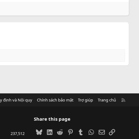
R
y định và Nội quy
Chính sách bảo mật
Trợ giúp
Trang chủ
S
S
Share this page
Bluesky
LinkedIn
Reddit
Pinterest
Tumblr
WhatsApp
Email
Link
237,512