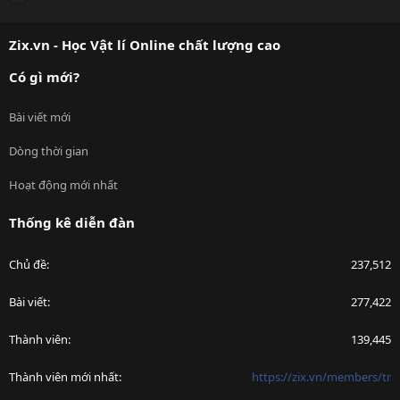
S
S
Zix.vn - Học Vật lí Online chất lượng cao
Có gì mới?
Bài viết mới
Dòng thời gian
Hoạt động mới nhất
Thống kê diễn đàn
Chủ đề
237,512
Bài viết
277,422
Thành viên
139,445
Thành viên mới nhất
https://zix.vn/members/tr