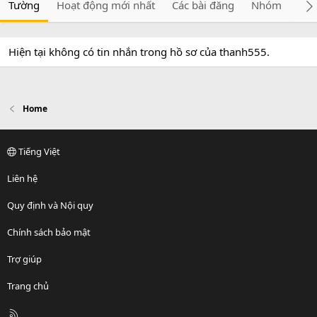
Tường
Hoạt động mới nhất
Các bài đăng
Nhóm
Giớ
Hiện tại không có tin nhắn trong hồ sơ của thanh555.
Home
Tiếng Việt
Liên hệ
Quy định và Nội quy
Chính sách bảo mật
Trợ giúp
Trang chủ
R