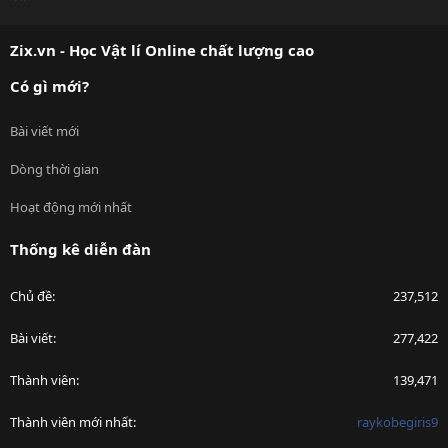
S
S
Zix.vn - Học Vật lí Online chất lượng cao
Có gì mới?
Bài viết mới
Dòng thời gian
Hoạt động mới nhất
Thống kê diễn đàn
Chủ đề
237,512
Bài viết
277,422
Thành viên
139,471
Thành viên mới nhất
raykobegiris9