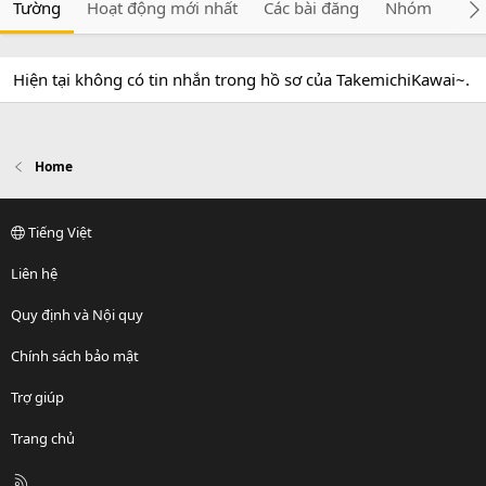
Tường
Hoạt động mới nhất
Các bài đăng
Nhóm
Giớ
Hiện tại không có tin nhắn trong hồ sơ của TakemichiKawai~.
Home
Tiếng Việt
Liên hệ
Quy định và Nội quy
Chính sách bảo mật
Trợ giúp
Trang chủ
R