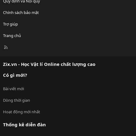
Quy định và Nội quy
Chính sách bảo mật
Trợ giúp
Trang chủ
R
S
S
Zix.vn - Học Vật lí Online chất lượng cao
Có gì mới?
Bài viết mới
Dòng thời gian
Hoạt động mới nhất
Thống kê diễn đàn