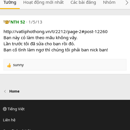
Tường
Hoạt động mới nhất
Các bài đăng
Nhóm
Giớ
1/5/13
NTH 52
http://vatliphothong.vn/t/2212/page-2#post-12260
Bạn này có làm theo mãu không vậy.
Lần trước tôi đã sửa cho bạn rồi đó.
Bạn cố tình làm ngơ thì chúng tôi phải ban nick bạn!
sunny
R
e
a
c
t
Home
i
o
n
s
Tiếng Việt
:
Liên hệ