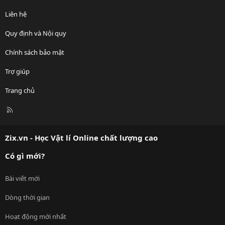
Liên hệ
Quy định và Nội quy
Chính sách bảo mật
Trợ giúp
Trang chủ
R
S
S
Zix.vn - Học Vật lí Online chất lượng cao
Có gì mới?
Bài viết mới
Dòng thời gian
Hoạt động mới nhất