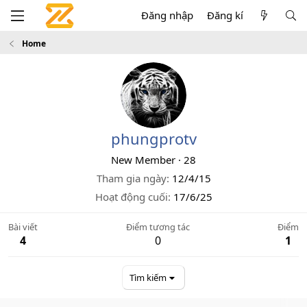
Đăng nhập
Đăng kí
Home
phungprotv
New Member
·
28
Tham gia ngày
12/4/15
Hoạt động cuối
17/6/25
Bài viết
Điểm tương tác
Điểm
4
0
1
Tìm kiếm