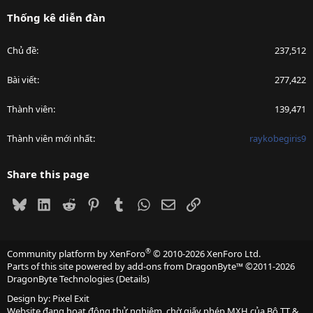
Thống kê diễn đàn
Chủ đề
237,512
Bài viết
277,422
Thành viên
139,471
Thành viên mới nhất
raykobegiris9
Share this page
Bluesky
LinkedIn
Reddit
Pinterest
Tumblr
WhatsApp
Email
Link
®
Community platform by XenForo
© 2010-2026 XenForo Ltd.
Parts of this site powered by
add-ons from DragonByte™
©2011-2026
DragonByte Technologies
(
Details
)
Design by:
Pixel Exit
Website đang hoạt động thử nghiệm, chờ giấy phép MXH của Bộ TT &