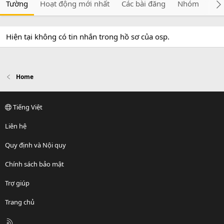
Tường
Hoạt động mới nhất
Các bài đăng
Nhóm
Giớ
Hiện tại không có tin nhắn trong hồ sơ của osp.
Home
Tiếng Việt
Liên hệ
Quy định và Nội quy
Chính sách bảo mật
Trợ giúp
Trang chủ
R