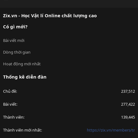
S
S
Zix.vn - Học Vật lí Online chất lượng cao
Có gì mới?
Bài viết mới
Dòng thời gian
Hoạt động mới nhất
Thống kê diễn đàn
Chủ đề
237,512
Bài viết
277,422
Thành viên
139,445
Thành viên mới nhất
https://zix.vn/members/tr