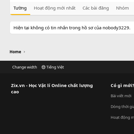
Tường
Hoạt động mới nhất
Các bài đăng
Nhóm
Hiện tại không có tin nhắn trong hồ sơ của nobody3229.
Home
Change width
Tiếng Việt
Zix.vn - Học Vật lí Online chất lượng
Có gì mới
cao
Bài viết mới
Dòng thời gi
Hoạt động m