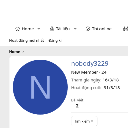
Home
Tài liệu
Thi online
Hoạt động mới nhất
Đăng kí
Home
nobody3229
N
New Member
·
24
Tham gia ngày
16/3/18
Hoạt động cuối
31/3/18
Bài viết
2
Tìm kiếm