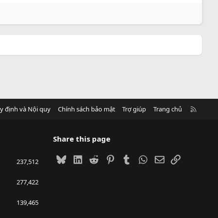
R
y định và Nội quy
Chính sách bảo mật
Trợ giúp
Trang chủ
S
S
Share this page
Bluesky
LinkedIn
Reddit
Pinterest
Tumblr
WhatsApp
Email
Link
237,512
277,422
139,465