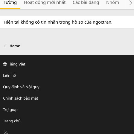
Tường
Hoạt động mới nhất
Các bài đăng
Nhóm
Giớ
Hiện tại không có tin nhắn trong hồ sơ của ngoctran.
Home
Tiếng Việt
Liên hệ
Quy định và Nội quy
Chính sách bảo mật
Trợ giúp
Trang chủ
R