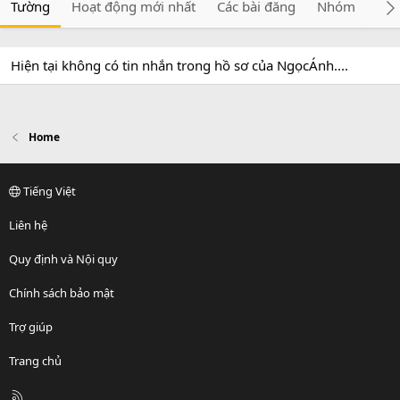
Tường
Hoạt động mới nhất
Các bài đăng
Nhóm
Giớ
Hiện tại không có tin nhắn trong hồ sơ của NgọcÁnh....
Home
Tiếng Việt
Liên hệ
Quy định và Nội quy
Chính sách bảo mật
Trợ giúp
Trang chủ
R