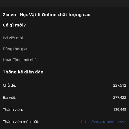
S
S
Zix.vn - Học Vật lí Online chất lượng cao
Có gì mới?
Bài viết mới
Dòng thời gian
Hoạt động mới nhất
Thống kê diễn đàn
Chủ đề
237,512
Bài viết
277,422
Thành viên
139,445
Thành viên mới nhất
https://zix.vn/members/tr