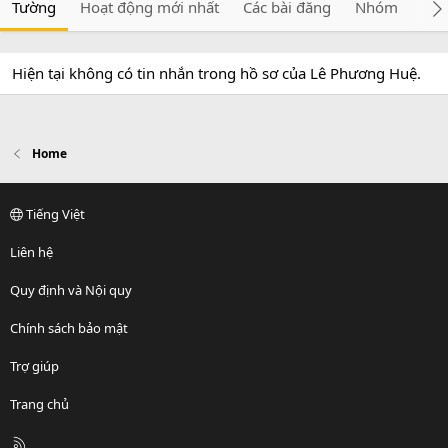
Tường
Hoạt động mới nhất
Các bài đăng
Nhóm
Giớ
Hiện tại không có tin nhắn trong hồ sơ của Lê Phương Huệ.
Home
Tiếng Việt
Liên hệ
Quy định và Nội quy
Chính sách bảo mật
Trợ giúp
Trang chủ
R