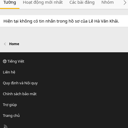
Tường
Hoạt động mới nhất
Các bài đăng
Nhóm
Giớ
Hiện tại không có tin nhắn trong hồ sơ của Lê Hà Văn Khải.
Home
Tiếng Việt
Liên hệ
Quy định và Nội quy
Chính sách bảo mật
Trợ giúp
Trang chủ
R