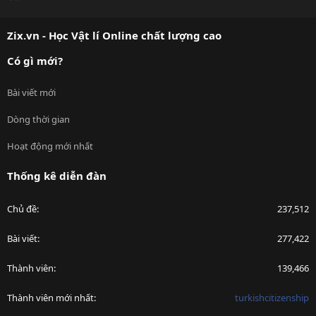
S
S
Zix.vn - Học Vật lí Online chất lượng cao
Có gì mới?
Bài viết mới
Dòng thời gian
Hoạt động mới nhất
Thống kê diễn đàn
Chủ đề
237,512
Bài viết
277,422
Thành viên
139,466
Thành viên mới nhất
turkishcitizenship