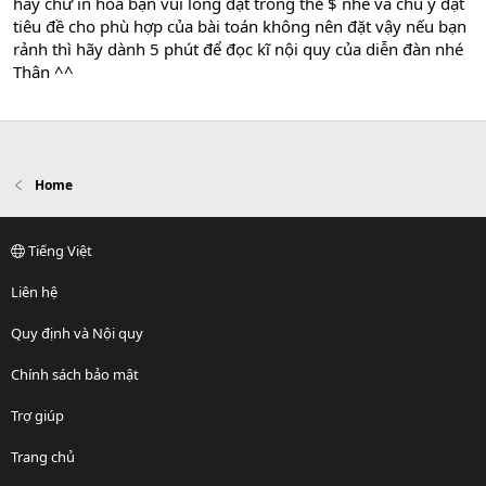
hay chữ in hoa bạn vui lòng đặt trong thẻ $ nhé và chú ý đặt
tiêu đề cho phù hợp của bài toán không nên đặt vậy nếu bạn
rảnh thì hãy dành 5 phút để đọc kĩ nội quy của diễn đàn nhé
Thân ^^
Home
Tiếng Việt
Liên hệ
Quy định và Nội quy
Chính sách bảo mật
Trợ giúp
Trang chủ