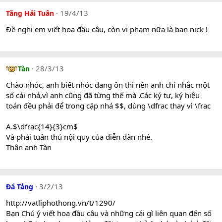
19/4/13
Tăng Hải Tuân
Đề nghị em viết hoa đầu câu, còn vi phạm nữa là ban nick !
28/3/13
Tàn
Chào nhóc, anh biết nhóc dang ôn thi nên anh chỉ nhắc một
số cái nhá,vì anh cũng đã từng thế mà .Các ký tự, ký hiệu
toán đều phải để trong cặp nhá $$, dùng \dfrac thay vì \frac
A.$\dfrac{14}{3}cm$
Và phải tuân thủ nội quy của diễn dàn nhé.
Thân anh Tàn
3/2/13
Đá Tảng
http://vatliphothong.vn/t/1290/
Bạn Chú ý viết hoa đầu câu và những cái gì liên quan đến số