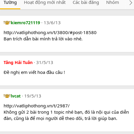
Tường
Hoạt động mới nhất
Các bài đăng
Nhóm
Giớ
13/6/13
kiemro721119
http://vatliphothong.vn/t/3800/#post-18580
Bạn trích dẫn bài mình trả lời vào nhé.
31/5/13
Tăng Hải Tuân
Đề nghị em viết hoa đầu câu !
19/5/13
lvcat
http://vatliphothong.vn/t/2987/
Không gửi 2 bài trong 1 topic nhé bạn, đó là nội qui của diễn
đàn, cũng là để mọi người dễ theo dõi, trả lời giúp bạn.