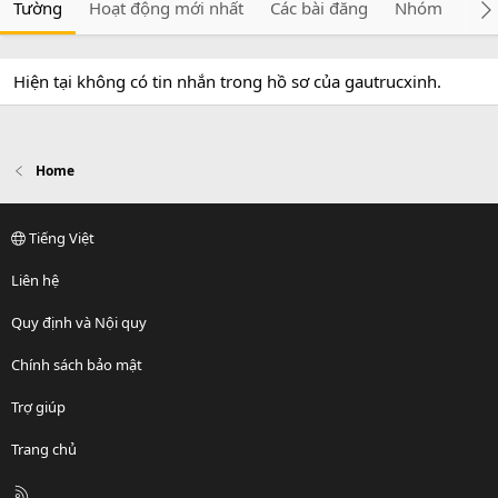
Tường
Hoạt động mới nhất
Các bài đăng
Nhóm
Giớ
Hiện tại không có tin nhắn trong hồ sơ của gautrucxinh.
Home
Tiếng Việt
Liên hệ
Quy định và Nội quy
Chính sách bảo mật
Trợ giúp
Trang chủ
R