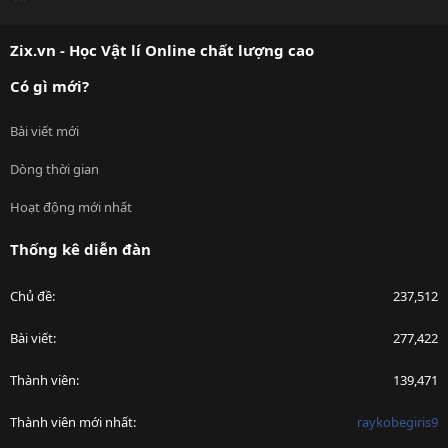
S
S
Zix.vn - Học Vật lí Online chất lượng cao
Có gì mới?
Bài viết mới
Dòng thời gian
Hoạt động mới nhất
Thống kê diễn đàn
Chủ đề
237,512
Bài viết
277,422
Thành viên
139,471
Thành viên mới nhất
raykobegiris9