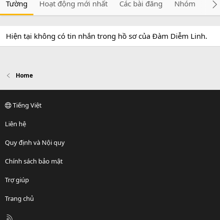
Tường
Hoạt động mới nhất
Các bài đăng
Nhóm
Giớ
Hiện tại không có tin nhắn trong hồ sơ của Đàm Diễm Linh.
Home
Tiếng Việt
Liên hệ
Quy định và Nội quy
Chính sách bảo mật
Trợ giúp
Trang chủ
R