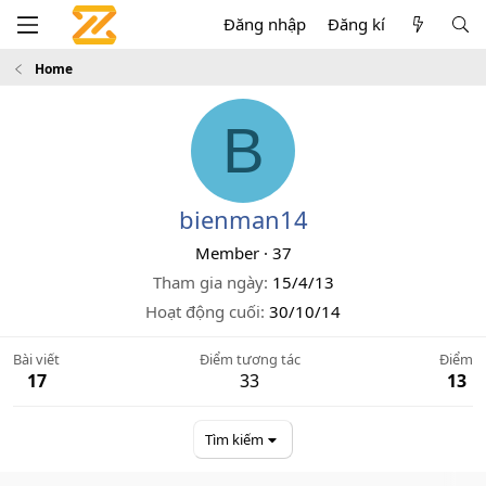
Đăng nhập
Đăng kí
Home
B
bienman14
Member
·
37
Tham gia ngày
15/4/13
Hoạt động cuối
30/10/14
Bài viết
Điểm tương tác
Điểm
17
33
13
Tìm kiếm