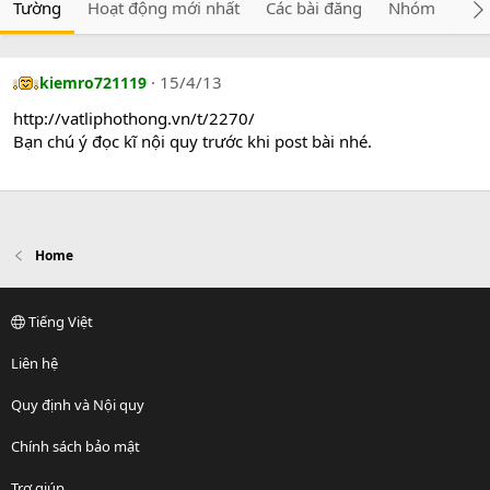
Tường
Hoạt động mới nhất
Các bài đăng
Nhóm
Giớ
15/4/13
kiemro721119
http://vatliphothong.vn/t/2270/
Bạn chú ý đọc kĩ nội quy trước khi post bài nhé.
Home
Tiếng Việt
Liên hệ
Quy định và Nội quy
Chính sách bảo mật
Trợ giúp