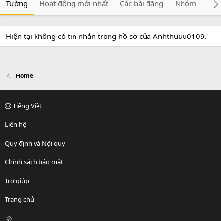
Tường
Hoạt động mới nhất
Các bài đăng
Nhóm
Giớ
Hiện tại không có tin nhắn trong hồ sơ của Anhthuuu0109.
Home
Tiếng Việt
Liên hệ
Quy định và Nội quy
Chính sách bảo mật
Trợ giúp
Trang chủ
R