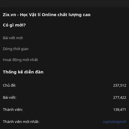
S
S
Zix.vn - Học Vật lí Online chất lượng cao
Có gì mới?
Bài viết mới
Dòng thời gian
Hoạt động mới nhất
Thống kê diễn đàn
Chủ đề
237,512
Bài viết
277,422
Thành viên
139,471
Thành viên mới nhất
raykobegiris9