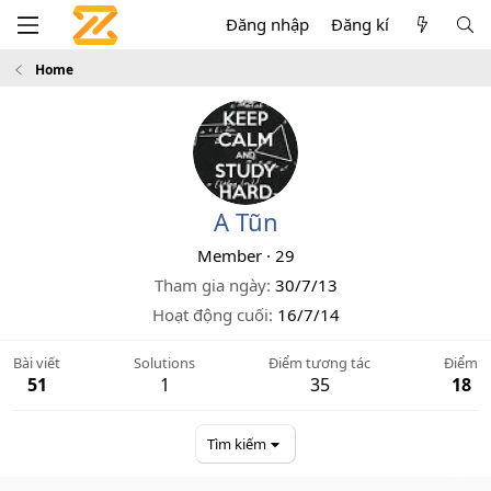
Đăng nhập
Đăng kí
Home
A Tũn
Member
·
29
Tham gia ngày
30/7/13
Hoạt động cuối
16/7/14
Bài viết
Solutions
Điểm tương tác
Điểm
51
1
35
18
Tìm kiếm