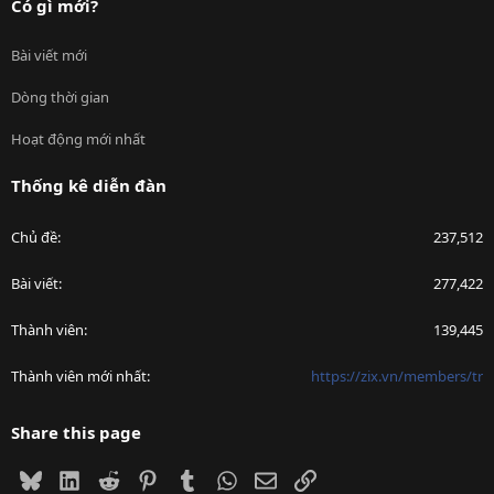
Có gì mới?
Bài viết mới
Dòng thời gian
Hoạt động mới nhất
Thống kê diễn đàn
Chủ đề
237,512
Bài viết
277,422
Thành viên
139,445
Thành viên mới nhất
https://zix.vn/members/tr
Share this page
Bluesky
LinkedIn
Reddit
Pinterest
Tumblr
WhatsApp
Email
Link