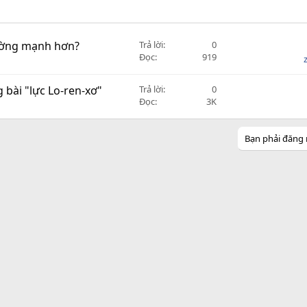
rường mạnh hơn?
Trả lời
0
Đọc
919
 bài "lực Lo-ren-xơ"
Trả lời
0
Đọc
3K
Bạn phải đăng 