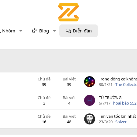
Nhóm
Blog
Diễn đàn
Chủ đề
Bài viết
39
39
30/1/21
The Collect
Chủ đề
Bài viết
TỪ TRƯỜNG
H
3
4
6/7/17
hoài bão 552
Chủ đề
Bài viết
Tìm vận tốc lớn nhấ
16
48
23/3/20
Solver