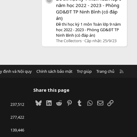
icon tài liệu
năm học 2022 - 2023 - Phòng
GD&ĐT TP Ninh Bình (có đáp
án)
Đề thi học kỳ 1 môn Toán lớp 9 năm
học 2022 - 2023 - Phòng GD&ĐT TP
Ninh Bình (có đáp án)
The Collectors
Cập nhật:
25/9/23
R
y định và Nội quy
Chính sách bảo mật
Trợ giúp
Trang chủ
S
S
Share this page
Bluesky
LinkedIn
Reddit
Pinterest
Tumblr
WhatsApp
Email
Link
237,512
277,422
139,446