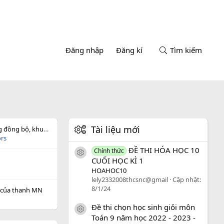
Đăng nhập
Đăng kí
Tìm kiếm
Tài liệu mới
Trong động cơ không đồng bộ, khung dây dẫn đặt trong từ trường quay sẽ
ors
ĐỀ THI HÓA HỌC 10
Chính thức
icon tài liệu
CUỐI HỌC KÌ 1
HOAHOC10
lely2332008thcsnc@gmail
Cập nhật:
8/1/24
t của thanh MN
Đề thi chọn học sinh giỏi môn
icon tài liệu
Toán 9 năm học 2022 - 2023 -