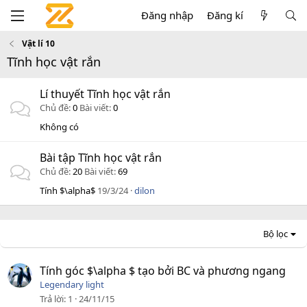
Đăng nhập
Đăng kí
Vật lí 10
Tĩnh học vật rắn
Lí thuyết Tĩnh học vật rắn
Chủ đề
0
Bài viết
0
Không có
Bài tập Tĩnh học vật rắn
Chủ đề
20
Bài viết
69
Tính $\alpha$
19/3/24
dilon
Bộ lọc
Tính góc $\alpha $ tạo bởi BC và phương ngang
Legendary light
Trả lời
1
24/11/15