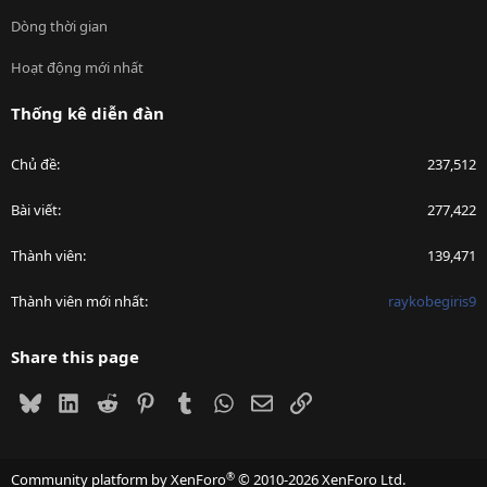
Dòng thời gian
Hoạt động mới nhất
Thống kê diễn đàn
Chủ đề
237,512
Bài viết
277,422
Thành viên
139,471
Thành viên mới nhất
raykobegiris9
Share this page
Bluesky
LinkedIn
Reddit
Pinterest
Tumblr
WhatsApp
Email
Link
®
Community platform by XenForo
© 2010-2026 XenForo Ltd.