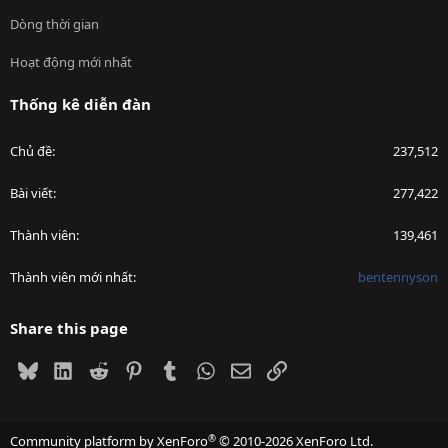
Dòng thời gian
Hoạt động mới nhất
Thống kê diễn đàn
Chủ đề
237,512
Bài viết
277,422
Thành viên
139,461
Thành viên mới nhất
bentennyson
Share this page
Bluesky
LinkedIn
Reddit
Pinterest
Tumblr
WhatsApp
Email
Link
®
Community platform by XenForo
© 2010-2026 XenForo Ltd.