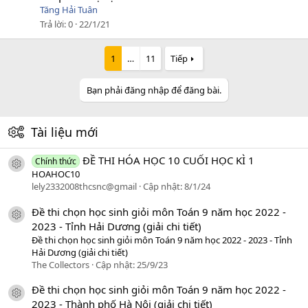
Tăng Hải Tuân
Trả lời
0
22/1/21
1
…
11
Tiếp
Bạn phải đăng nhập để đăng bài.
Tài liệu mới
ĐỀ THI HÓA HỌC 10 CUỐI HỌC KÌ 1
Chính thức
icon tài liệu
HOAHOC10
lely2332008thcsnc@gmail
Cập nhật:
8/1/24
Đề thi chọn học sinh giỏi môn Toán 9 năm học 2022 -
icon tài liệu
2023 - Tỉnh Hải Dương (giải chi tiết)
Đề thi chọn học sinh giỏi môn Toán 9 năm học 2022 - 2023 - Tỉnh
Hải Dương (giải chi tiết)
The Collectors
Cập nhật:
25/9/23
Đề thi chọn học sinh giỏi môn Toán 9 năm học 2022 -
icon tài liệu
2023 - Thành phố Hà Nội (giải chi tiết)