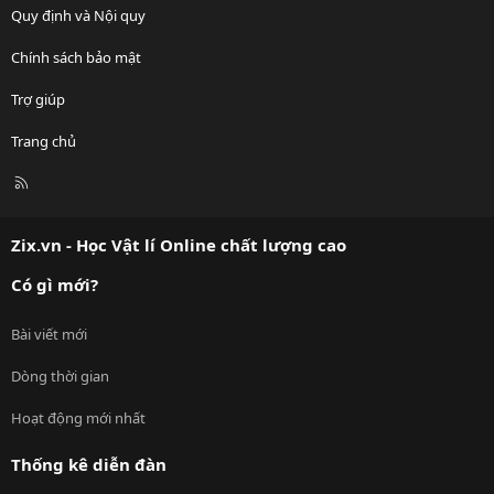
Quy định và Nội quy
Chính sách bảo mật
Trợ giúp
Trang chủ
R
S
S
Zix.vn - Học Vật lí Online chất lượng cao
Có gì mới?
Bài viết mới
Dòng thời gian
Hoạt động mới nhất
Thống kê diễn đàn