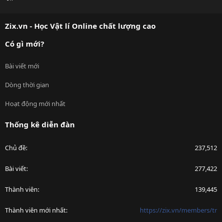
S
S
Zix.vn - Học Vật lí Online chất lượng cao
Có gì mới?
Bài viết mới
Dòng thời gian
Hoạt động mới nhất
Thống kê diễn đàn
Chủ đề
237,512
Bài viết
277,422
Thành viên
139,445
Thành viên mới nhất
https://zix.vn/members/tr