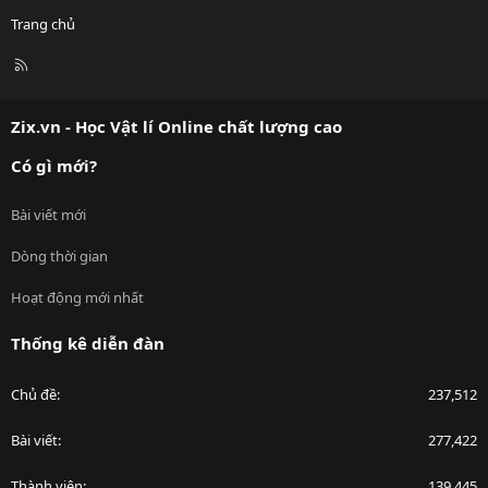
Trang chủ
R
S
S
Zix.vn - Học Vật lí Online chất lượng cao
Có gì mới?
Bài viết mới
Dòng thời gian
Hoạt động mới nhất
Thống kê diễn đàn
Chủ đề
237,512
Bài viết
277,422
Thành viên
139,445