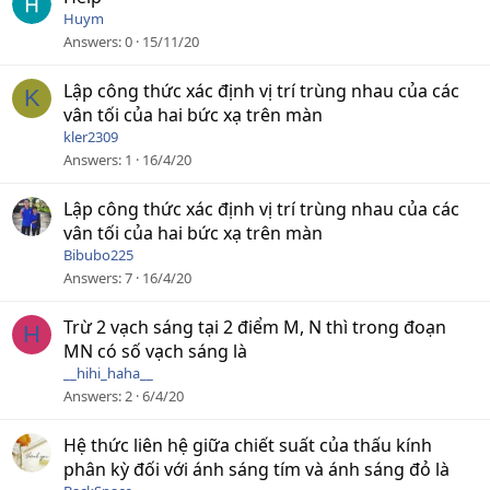
Huym
Answers
0
15/11/20
Lập công thức xác định vị trí trùng nhau của các
K
vân tối của hai bức xạ trên màn
kler2309
Answers
1
16/4/20
Lập công thức xác định vị trí trùng nhau của các
vân tối của hai bức xạ trên màn
Bibubo225
Answers
7
16/4/20
Trừ 2 vạch sáng tại 2 điểm M, N thì trong đoạn
H
MN có số vạch sáng là
__hihi_haha__
Answers
2
6/4/20
Hệ thức liên hệ giữa chiết suất của thấu kính
phân kỳ đối với ánh sáng tím và ánh sáng đỏ là