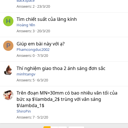
BackSpace
Answers
2
23/3/20
Tìm chiết suất của lăng kính
H
Hoàng Yến
Answers
3
20/3/20
Giúp em bài này với ạ?
P
Phamcongduc2002
Answers
0
7/3/20
Thí nghiệm giao thoa 2 ánh sáng đơn sắc
minhtangv
Answers
5
6/3/20
Trên đoạn MN=30mm có bao nhiêu vân tối của
bức xạ $\lambda_2$ trùng với vân sáng
$\lambda_1$
ShiroPin
Answers
7
5/2/20