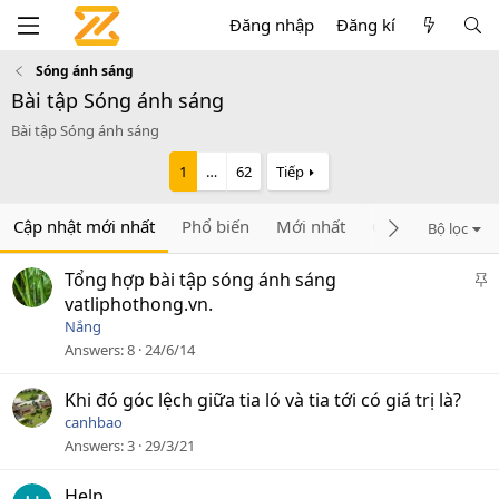
Đăng nhập
Đăng kí
Sóng ánh sáng
Bài tập Sóng ánh sáng
Bài tập Sóng ánh sáng
1
…
62
Tiếp
Cập nhật mới nhất
Phổ biến
Mới nhất
Chưa trả lời
C
Bộ lọc
D
Tổng hợp bài tập sóng ánh sáng
á
vatliphothong.vn.
n
Nắng
l
Answers
8
24/6/14
ê
n
Khi đó góc lệch giữa tia ló và tia tới có giá trị là?
c
canhbao
a
Answers
3
29/3/21
o
Help