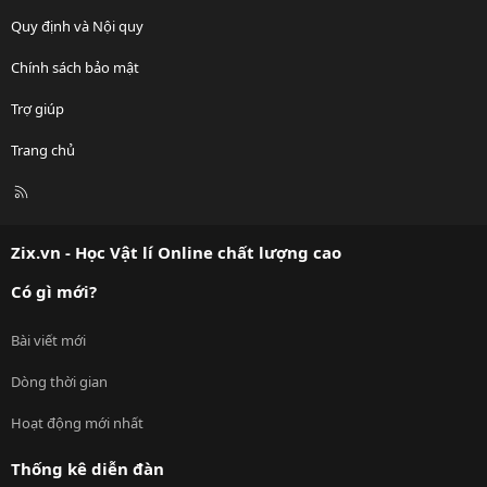
Quy định và Nội quy
Chính sách bảo mật
Trợ giúp
Trang chủ
R
S
S
Zix.vn - Học Vật lí Online chất lượng cao
Có gì mới?
Bài viết mới
Dòng thời gian
Hoạt động mới nhất
Thống kê diễn đàn