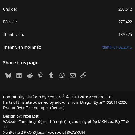
Chủ đề
237,512
Bài viết
277,422
Thành viên
139,475
Thành viên mới nhất
tienlx.01.02.2015
Share this page
Bluesky
LinkedIn
Reddit
Pinterest
Tumblr
WhatsApp
Email
Link
®
Community platform by XenForo
© 2010-2026 XenForo Ltd.
Parts of this site powered by
add-ons from DragonByte™
©2011-2026
DragonByte Technologies
(
Details
)
Design by:
Pixel Exit
Website đang hoạt động thử nghiệm, chờ giấy phép MXH của Bộ TT &
TT.
XenPorta 2 PRO
© Jason Axelrod of
8WAYRUN