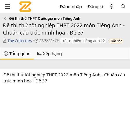
Đăng nhập
Đăng kí
Đề thi thử THPT Quốc gia môn Tiếng Anh
Đề thi thử tốt nghiệp THPT 2022 môn Tiếng Anh -
Chuẩn cấu trúc minh họa - Đề 37
T
C
T
The Collectors
23/5/22
trắc nghiệm tiếng anh 12
Đặc sắc
á
r
a
c
e
g
Tổng quan
Xếp hạng
g
a
s
i
t
ả
i
o
Đề thi thử tốt nghiệp THPT 2022 môn Tiếng Anh - Chuẩn cấu
n
trúc minh họa - Đề 37
d
a
t
e