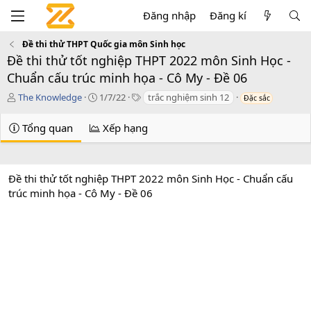
Đăng nhập
Đăng kí
Đề thi thử THPT Quốc gia môn Sinh học
Đề thi thử tốt nghiệp THPT 2022 môn Sinh Học -
Chuẩn cấu trúc minh họa - Cô My - Đề 06
T
C
T
The Knowledge
1/7/22
trắc nghiệm sinh 12
Đặc sắc
á
r
a
c
e
g
Tổng quan
Xếp hạng
g
a
s
i
t
ả
i
o
Đề thi thử tốt nghiệp THPT 2022 môn Sinh Học - Chuẩn cấu
n
trúc minh họa - Cô My - Đề 06
d
a
t
e