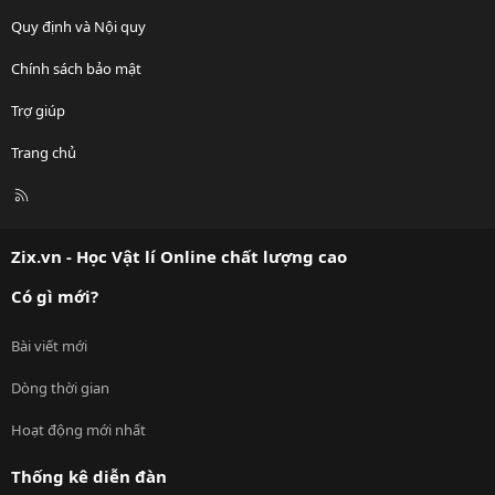
Quy định và Nội quy
Chính sách bảo mật
Trợ giúp
Trang chủ
R
S
S
Zix.vn - Học Vật lí Online chất lượng cao
Có gì mới?
Bài viết mới
Dòng thời gian
Hoạt động mới nhất
Thống kê diễn đàn