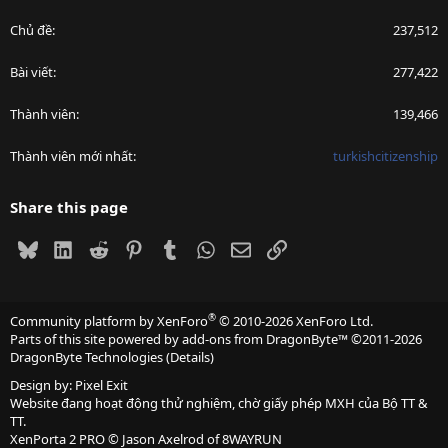
Chủ đề
237,512
Bài viết
277,422
Thành viên
139,466
Thành viên mới nhất
turkishcitizenship
Share this page
Bluesky
LinkedIn
Reddit
Pinterest
Tumblr
WhatsApp
Email
Link
®
Community platform by XenForo
© 2010-2026 XenForo Ltd.
Parts of this site powered by
add-ons from DragonByte™
©2011-2026
DragonByte Technologies
(
Details
)
Design by:
Pixel Exit
Website đang hoạt động thử nghiệm, chờ giấy phép MXH của Bộ TT &
TT.
XenPorta 2 PRO
© Jason Axelrod of
8WAYRUN