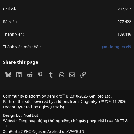
Chủ đề
237,512
Bài viết
277,422
Thành viên
139,446
Thành viên mới nhất
gamdomguncel9
Share this page
Bluesky
LinkedIn
Reddit
Pinterest
Tumblr
WhatsApp
Email
Link
®
Community platform by XenForo
© 2010-2026 XenForo Ltd.
Parts of this site powered by
add-ons from DragonByte™
©2011-2026
DragonByte Technologies
(
Details
)
Design by:
Pixel Exit
Website đang hoạt động thử nghiệm, chờ giấy phép MXH của Bộ TT &
TT.
XenPorta 2 PRO
© Jason Axelrod of
8WAYRUN