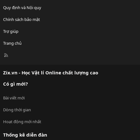
Quy định và Nội quy
Chính sách bảo mật
Trợ giúp
Trang chủ
R
S
S
Zix.vn - Học Vật lí Online chất lượng cao
Có gì mới?
Bài viết mới
Dòng thời gian
Hoạt động mới nhất
Thống kê diễn đàn