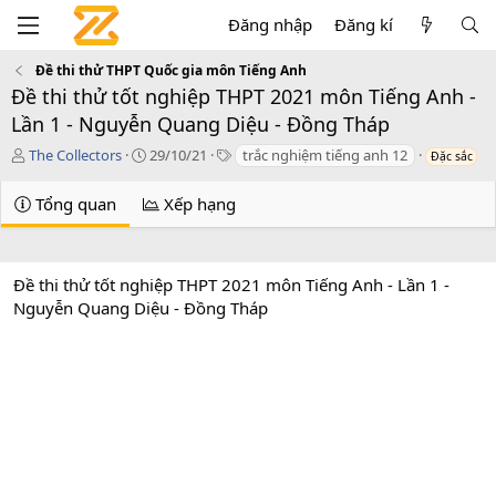
Đăng nhập
Đăng kí
Đề thi thử THPT Quốc gia môn Tiếng Anh
Đề thi thử tốt nghiệp THPT 2021 môn Tiếng Anh -
Lần 1 - Nguyễn Quang Diệu - Đồng Tháp
T
C
T
The Collectors
29/10/21
trắc nghiệm tiếng anh 12
Đặc sắc
á
r
a
c
e
g
Tổng quan
Xếp hạng
g
a
s
i
t
ả
i
o
Đề thi thử tốt nghiệp THPT 2021 môn Tiếng Anh - Lần 1 -
n
Nguyễn Quang Diệu - Đồng Tháp
d
a
t
e