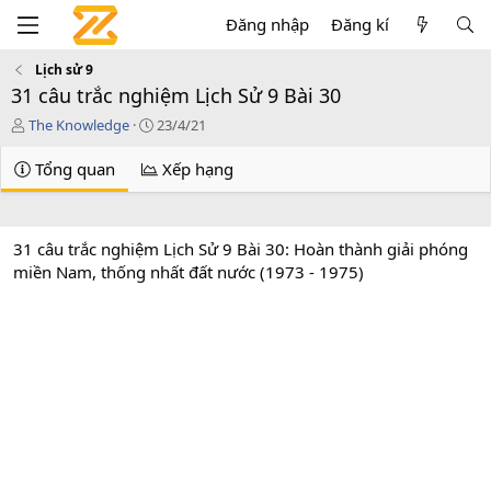
Đăng nhập
Đăng kí
Lịch sử 9
31 câu trắc nghiệm Lịch Sử 9 Bài 30
T
C
The Knowledge
23/4/21
á
r
c
e
Tổng quan
Xếp hạng
g
a
i
t
ả
i
o
31 câu trắc nghiệm Lịch Sử 9 Bài 30: Hoàn thành giải phóng
n
miền Nam, thống nhất đất nước (1973 - 1975)
d
a
t
e