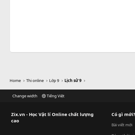
Home
Thi online
Lớp 9
Lịch sử 9
Change width
Tiếng Việt
Zix.vn - Học Vật lí Online chất lượng
Có gì mới
cao
Bài viết mới