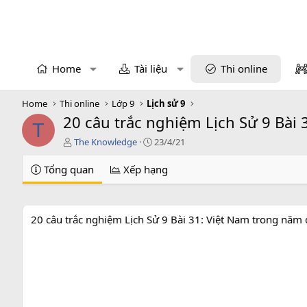
Home
Tài liệu
Thi online
Home
Thi online
Lớp 9
Lịch sử 9
20 câu trắc nghiệm Lịch Sử 9 Bài 
T
T
C
The Knowledge
23/4/21
á
r
c
e
Tổng quan
Xếp hạng
g
a
i
t
ả
i
o
20 câu trắc nghiệm Lịch Sử 9 Bài 31: Việt Nam trong năm
n
d
a
t
e